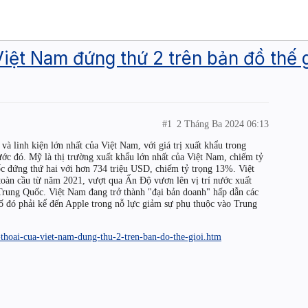
Việt Nam đứng thứ 2 trên bản đồ thế g
#1
2 Tháng Ba 2024 06:13
và linh kiện lớn nhất của Việt Nam, với giá trị xuất khẩu trong
ước đó. Mỹ là thị trường xuất khẩu lớn nhất của Việt Nam, chiếm tỷ
ốc đứng thứ hai với hơn 734 triệu USD, chiếm tỷ trọng 13%. Việt
toàn cầu từ năm 2021, vượt qua Ấn Độ vươn lên vị trí nước xuất
u Trung Quốc. Việt Nam đang trở thành "đại bản doanh" hấp dẫn các
 số đó phải kể đến Apple trong nỗ lực giảm sự phụ thuộc vào Trung
-thoai-cua-viet-nam-dung-thu-2-tren-ban-do-the-gioi.htm