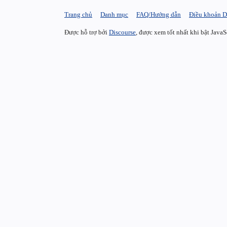
Trang chủ
Danh mục
FAQ/Hướng dẫn
Điều khoản D
Được hỗ trợ bởi
Discourse
, được xem tốt nhất khi bật JavaS