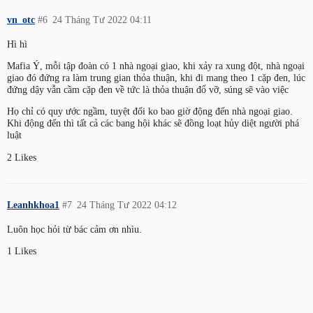
vn_otc
#6
24 Tháng Tư 2022 04:11
Hì hì
Mafia Ý, mỗi tập đoàn có 1 nhà ngoại giao, khi xảy ra xung đột, nhà ngoại
giao đó đứng ra làm trung gian thỏa thuận, khi đi mang theo 1 cặp đen, lúc
đứng dậy vẫn cầm cặp đen về tức là thỏa thuận đổ vỡ, súng sẽ vào việc
Họ chỉ có quy ước ngầm, tuyệt đối ko bao giờ động đến nhà ngoại giao.
Khi động đến thì tất cả các bang hội khác sẽ đồng loạt hủy diệt người phá
luật
2 Likes
Leanhkhoa1
#7
24 Tháng Tư 2022 04:12
Luôn học hỏi từ bác cảm ơn nhìu.
1 Likes