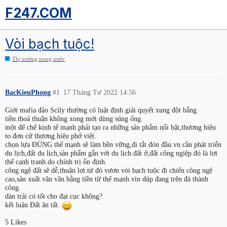
F247.COM
Vòi bạch tuộc!
Thị trường trong nước
BacKieuPhong
#1
17 Tháng Tư 2022 14:56
Giới mafia đảo Scily thường có luật định giải quyết xung đột bằng
tiền.thoả thuận không xong mới dùng súng ống.
một đế chế kinh tế mạnh phải tạo ra những sản phẩm nổi bật,thương hiệu
to.đơn cử thương hiệu phở việt.
chọn lựa ĐÚNG thế mạnh sẽ làm bền vững,đi tắt đón đầu.vn cần phát triển
du lịch,đất du lịch,sản phẩm gắn với du lịch.đất ở,đất công ngiệp.đó là lợi
thế cạnh tranh.do chính trị ổn định.
công ngệ đất sẽ dễ,thuận lợi.từ đó vươn vòi bạch tuộc đi chiến công ngệ
cao,sản xuất.vân vân.bằng tiền từ thế mạnh.vin dúp đang trên đà thành
công.
dàn trải có tốt cho đại cục không?
kết luận Đất ăn tất.
5 Likes