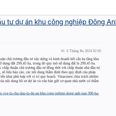
ầu tư dự án khu công nghiệp Đông A
#1
6 Tháng Ba 2024 02:05
uận chủ trương đầu tư xây dựng và kinh doanh kết cấu hạ tầng khu
 dụng đất 299,45 ha, trong đó quy mô sử dụng đất là 299,45 ha.
 chấp thuận chủ trương đầu tư đồng thời với chấp thuận nhà đầu tư.
 số liệu báo cáo, các nội dung thẩm định theo quy định của pháp
triển khai phù hợp với vị trí quy hoạch. Vinaconex chịu trách nhiệm
c của nội dung hồ sơ dự án và văn bản gửi cơ quan nhà nước có thẩm
ex-vcg-la-chu-dau-tu-du-an-khu-cong-nghiep-dong-anh-gan-300-ha-