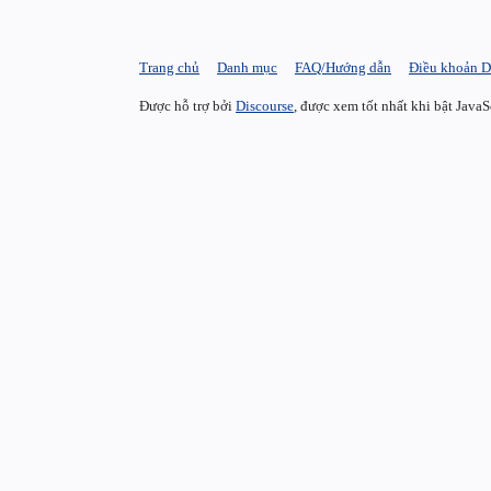
Trang chủ
Danh mục
FAQ/Hướng dẫn
Điều khoản D
Được hỗ trợ bởi
Discourse
, được xem tốt nhất khi bật JavaS