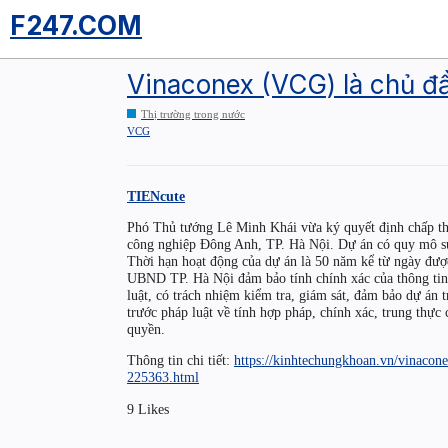
F247.COM
Vinaconex (VCG) là chủ đ
Thị trường trong nước
VCG
TIENcute
Phó Thủ tướng Lê Minh Khái vừa ký quyết định chấp th
công nghiệp Đông Anh, TP. Hà Nội. Dự án có quy mô sử
Thời hạn hoạt động của dự án là 50 năm kể từ ngày được
UBND TP. Hà Nội đảm bảo tính chính xác của thông tin,
luật, có trách nhiệm kiểm tra, giám sát, đảm bảo dự án 
trước pháp luật về tính hợp pháp, chính xác, trung thự
quyền.
Thông tin chi tiết:
https://kinhtechungkhoan.vn/vinacon
225363.html
9 Likes