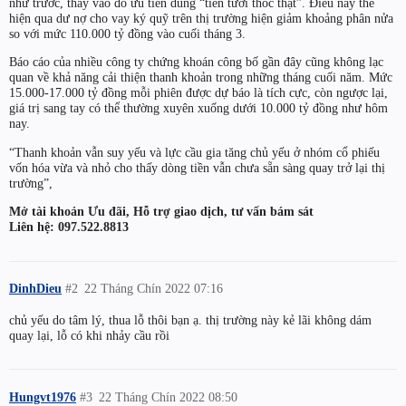
như trước, thay vào đó ưu tiên dùng “tiền tươi thóc thật”. Điều này thể
hiện qua dư nợ cho vay ký quỹ trên thị trường hiện giảm khoảng phân nửa
so với mức 110.000 tỷ đồng vào cuối tháng 3.
Báo cáo của nhiều công ty chứng khoán công bố gần đây cũng không lạc
quan về khả năng cải thiện thanh khoản trong những tháng cuối năm. Mức
15.000-17.000 tỷ đồng mỗi phiên được dự báo là tích cực, còn ngược lại,
giá trị sang tay có thể thường xuyên xuống dưới 10.000 tỷ đồng như hôm
nay.
“Thanh khoản vẫn suy yếu và lực cầu gia tăng chủ yếu ở nhóm cổ phiếu
vốn hóa vừa và nhỏ cho thấy dòng tiền vẫn chưa sẵn sàng quay trở lại thị
trường”,
Mở tài khoản Ưu đãi, Hỗ trợ giao dịch, tư vấn bám sát
Liên hệ: 097.522.8813
DinhDieu
#2
22 Tháng Chín 2022 07:16
chủ yếu do tâm lý, thua lỗ thôi bạn ạ. thị trường này kẻ lãi không dám
quay lại, lỗ có khi nhảy cầu rồi
Hungvt1976
#3
22 Tháng Chín 2022 08:50