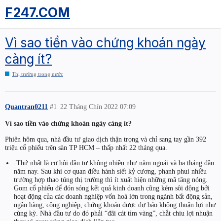
F247.COM
Vì sao tiền vào chứng khoán ngày
càng ít?
Thị trường trong nước
Quantran0211
#1
22 Tháng Chín 2022 07:09
Vì sao tiền vào chứng khoán ngày càng ít?
Phiên hôm qua, nhà đầu tư giao dịch thận trọng và chỉ sang tay gần 392
triệu cổ phiếu trên sàn TP HCM – thấp nhất 22 tháng qua.
·Thứ nhất là cơ hội đầu tư không nhiều như năm ngoái và ba tháng đầu
năm nay. Sau khi cơ quan điều hành siết kỷ cương, phanh phui nhiều
trường hợp thao túng thị trường thì ít xuất hiện những mã tăng nóng.
Gom cổ phiếu để đón sóng kết quả kinh doanh cũng kém sôi động bởi
hoạt động của các doanh nghiệp vốn hoá lớn trong ngành bất động sản,
ngân hàng, công nghiệp, chứng khoán được dự báo không thuận lợi như
cùng kỳ. Nhà đầu tư do đó phải “đãi cát tìm vàng”, chắt chiu lợi nhuận