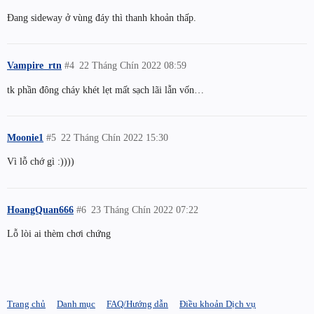
Đang sideway ở vùng đáy thì thanh khoản thấp.
Vampire_rtn
#4
22 Tháng Chín 2022 08:59
tk phần đông cháy khét lẹt mất sạch lãi lẫn vốn…
Moonie1
#5
22 Tháng Chín 2022 15:30
Vì lỗ chớ gì :))))
HoangQuan666
#6
23 Tháng Chín 2022 07:22
Lỗ lòi ai thèm chơi chứng
Trang chủ
Danh mục
FAQ/Hướng dẫn
Điều khoản Dịch vụ