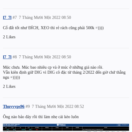
l7_7l
#7
7 Tháng Mười Một 2022 08:50
Cổ đất tốt như ĐÍCH, XEO thì rẻ rách cũng phải 500k =))))
2 Likes
l7_7l
#8
7 Tháng Mười Một 2022 08:50
Múc chưa. Múc bao nhiêu cp và ở múc ở những giá nào rồi.
Vẫn kiên định giữ DIG vì DIG cô đặc từ tháng 2/2022 đến giờ chứ thằng
ngu =)))))
2 Likes
Thuyvyps96
#9
7 Tháng Mười Một 2022 08:52
Ông nào bảo đáy rồi thì làm nhẹ cái kèo luôn