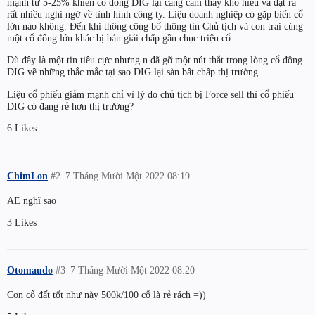
mạnh từ 5-25% khiến cổ đông DIG lại càng cảm thấy khó hiểu và đặt ra
rất nhiều nghi ngờ về tình hình công ty. Liệu doanh nghiệp có gặp biến cổ
lớn nào không. Đến khi thông công bố thông tin Chủ tịch và con trai cùng
một cổ đông lớn khác bị bán giải chấp gần chục triệu cổ
Dù đây là một tin tiêu cực nhưng n đã gỡ một nút thắt trong lòng cổ đông
DIG về những thắc mắc tại sao DIG lại sàn bất chấp thị trường.
Liệu cổ phiếu giảm mạnh chỉ vì lý do chủ tịch bị Force sell thì cổ phiếu
DIG có đang rẻ hơn thị trường?
6 Likes
ChimLon
#2
7 Tháng Mười Một 2022 08:19
AE nghĩ sao
3 Likes
Otomaudo
#3
7 Tháng Mười Một 2022 08:20
Con cổ đất tốt như này 500k/100 cổ là rẻ rách =))