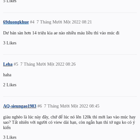
5 Likes
69duongkhue
#4
7 Tháng Mười Một 2022 08:21
Dư bán sàn hơn 14 triệu kìa ae nào nhiều máu liều thì vào múc đi
3 Likes
Leha
#5
7 Tháng Mười Một 2022 08:26
haha
2 Likes
AQ-sieungao1983
#6
7 Tháng Mười Một 2022 08:45
giàu nghèo là lúc này đây, chứ để lúc nó lên 120k thì mới lao vào múc hay
sao? Tất nhiên với người có view dài hạn, còn ngắn hạn thì tớ ngu ko có ý
kiến
3 Likes