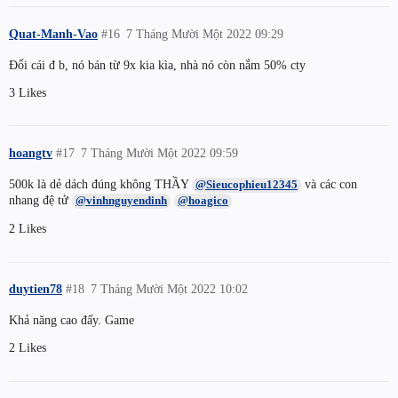
Quat-Manh-Vao
#16
7 Tháng Mười Một 2022 09:29
Đổi cái đ b, nó bán từ 9x kia kìa, nhà nó còn nắm 50% cty
3 Likes
hoangtv
#17
7 Tháng Mười Một 2022 09:59
500k là dẻ dách đúng không THẦY
và các con
@Sieucophieu12345
nhang đệ tử
@vinhnguyendinh
@hoagico
2 Likes
duytien78
#18
7 Tháng Mười Một 2022 10:02
Khả năng cao đấy. Game
2 Likes