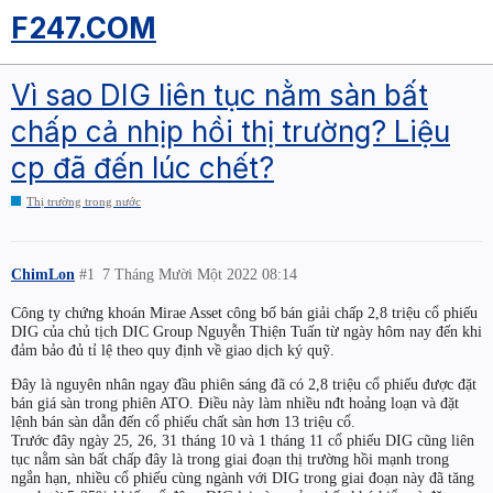
F247.COM
Vì sao DIG liên tục nằm sàn bất
chấp cả nhịp hồi thị trường? Liệu
cp đã đến lúc chết?
Thị trường trong nước
ChimLon
#1
7 Tháng Mười Một 2022 08:14
Công ty chứng khoán Mirae Asset công bố bán giải chấp 2,8 triệu cổ phiếu
DIG của chủ tịch DIC Group Nguyễn Thiện Tuấn từ ngày hôm nay đến khi
đảm bảo đủ tỉ lệ theo quy định về giao dịch ký quỹ.
Đây là nguyên nhân ngay đầu phiên sáng đã có 2,8 triệu cổ phiếu được đặt
bán giá sàn trong phiên ATO. Điều này làm nhiều nđt hoảng loạn và đặt
lệnh bán sàn dẫn đến cổ phiếu chất sàn hơn 13 triệu cổ.
Trước đây ngày 25, 26, 31 tháng 10 và 1 tháng 11 cổ phiếu DIG cũng liên
tục nằm sàn bất chấp đây là trong giai đoạn thị trường hồi mạnh trong
ngắn hạn, nhiều cổ phiếu cùng ngành với DIG trong giai đoạn này đã tăng