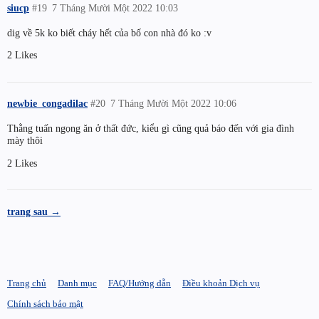
siucp
#19
7 Tháng Mười Một 2022 10:03
dig về 5k ko biết cháy hết của bố con nhà đó ko :v
2 Likes
newbie_congadilac
#20
7 Tháng Mười Một 2022 10:06
Thằng tuấn ngọng ăn ở thất đức, kiểu gì cũng quả báo đến với gia đình
mày thôi
2 Likes
trang sau →
Trang chủ
Danh mục
FAQ/Hướng dẫn
Điều khoản Dịch vụ
Chính sách bảo mật