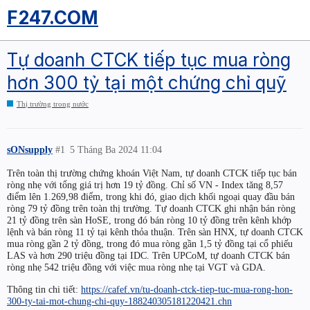
F247.COM
Tự doanh CTCK tiếp tục mua ròng
hơn 300 tỷ tại một chứng chỉ quỹ
Thị trường trong nước
sONsupply
#1
5 Tháng Ba 2024 11:04
Trên toàn thị trường chứng khoán Việt Nam, tự doanh CTCK tiếp tục bán
ròng nhẹ với tổng giá trị hơn 19 tỷ đồng. Chỉ số VN - Index tăng 8,57
điểm lên 1.269,98 điểm, trong khi đó, giao dịch khối ngoại quay đầu bán
ròng 79 tỷ đồng trên toàn thị trường. Tự doanh CTCK ghi nhận bán ròng
21 tỷ đồng trên sàn HoSE, trong đó bán ròng 10 tỷ đồng trên kênh khớp
lệnh và bán ròng 11 tỷ tại kênh thỏa thuận. Trên sàn HNX, tự doanh CTCK
mua ròng gần 2 tỷ đồng, trong đó mua ròng gần 1,5 tỷ đồng tại cổ phiếu
LAS và hơn 290 triệu đồng tại IDC. Trên UPCoM, tự doanh CTCK bán
ròng nhẹ 542 triệu đồng với việc mua ròng nhẹ tại VGT và GDA.
Thông tin chi tiết:
https://cafef.vn/tu-doanh-ctck-tiep-tuc-mua-rong-hon-
300-ty-tai-mot-chung-chi-quy-188240305181220421.chn