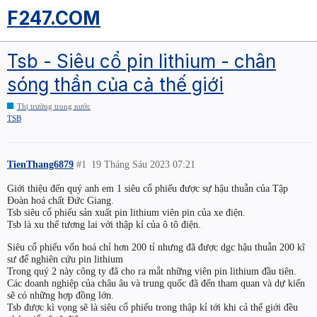
F247.COM
Tsb - Siêu cổ pin lithium - chân
sóng thần của cả thế giới
Thị trường trong nước
TSB
TienThang6879
#1
19 Tháng Sáu 2023 07:21
Giới thiệu đến quý anh em 1 siêu cổ phiếu được sự hậu thuẫn của Tập
Đoàn hoá chất Đức Giang.
Tsb siêu cổ phiếu sản xuất pin lithium viên pin của xe điện.
Tsb là xu thế tương lai với thập kỉ của ô tô điện.
Siêu cổ phiếu vốn hoá chỉ hơn 200 tỉ nhưng đã được dgc hậu thuẫn 200 kĩ
sư để nghiên cứu pin lithium
Trong quý 2 này công ty đã cho ra mắt những viên pin lithium đầu tiên.
Các doanh nghiệp của châu âu và trung quốc đã đến tham quan và dự kiến
sẽ có những hợp đồng lớn.
Tsb được kì vọng sẽ là siêu cổ phiếu trong thập kỉ tới khi cả thế giới đều