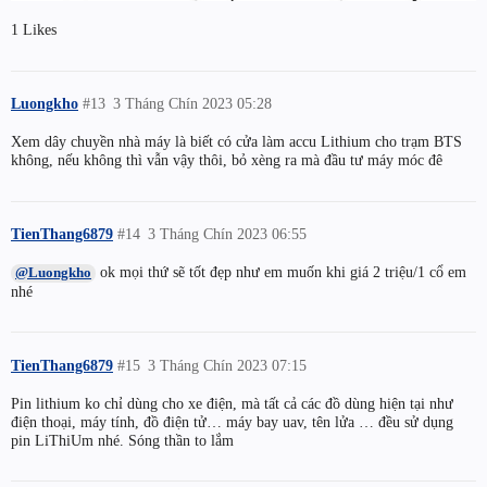
1 Likes
Luongkho
#13
3 Tháng Chín 2023 05:28
Xem dây chuyền nhà máy là biết có cửa làm accu Lithium cho trạm BTS
không, nếu không thì vẫn vậy thôi, bỏ xèng ra mà đầu tư máy móc đê
TienThang6879
#14
3 Tháng Chín 2023 06:55
ok mọi thứ sẽ tốt đẹp như em muốn khi giá 2 triệu/1 cổ em
@Luongkho
nhé
TienThang6879
#15
3 Tháng Chín 2023 07:15
Pin lithium ko chỉ dùng cho xe điện, mà tất cả các đồ dùng hiện tại như
điện thoại, máy tính, đồ điện tử… máy bay uav, tên lửa … đều sử dụng
pin LiThiUm nhé. Sóng thần to lắm