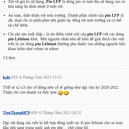
Xét về giá trị sử dụng,
Pin LFP
là dòng pin có tuổi thọ sử dụng cao và
khả năng ổn định nhiệt ở mức tốt.
An toàn, thân thiện với môi trường. Thành phần chính của
pin LFP
là
sắt, than chì và phốt-phát nên giảm tác đông tới môi trường và có thể
tái chế được.
Chi phí sản xuất thấp - là ưu điểm vượt trội của
pin LFP
với các dòng
pin Lithium
khác. Một nguyên nhân khá dễ hiểu để giải thích cho việc
trên là các dòng
pin Lithium
thường phụ thuộc vào những nguyên liệu
khan hiếm như coban và niken.
1 Likes
kalo
#19
6 Tháng Chín 2023 13:15
TSB sẽ x2.x3 cho cổ đông.siêu cổ sẽ giống như dgc chu kỳ 2020-2022.
Thậm chí còn nhanh và thốc hơn
TienThang6879
#20
6 Tháng Chín 2023 14:32
Dgc tsb đang xúc tiến kí kết hợp đồng xuất các lô pin lithium cho xe máy
đầu tiên sang trung quốc anh em nhé… chờ công bố.