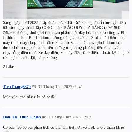
Sáng ngày 30/8/2023, Tập đoàn Hóa Chất Đức Giang đã tổ chức kỷ niệm
63 năm ngày thành lập CÔNG TY CP ẮC QUY TIA SÁNG (2/9/1960 –
2/9/2023) đồng thời giới thiệu sản phẩm mới đầy hứa hẹn của công ty Pin
Lithium – Ion. Pin Lithium thường dùng cho các thiết bị như: Điện thoại,
máy tính, máy chụp hình, điều khiển từ xa… Hiện nay, pin lithium còn
được chú trọng phát triển trên những ứng dụng phương tiện di chuyển
chạy bằng điện như: Xe đạp điện, xe máy điện, ô tô điện… hoặc kỹ thuật ở
các ngành quân đội, hàng không
2 Likes
TienThang6879
#6
31 Tháng Tám 2023 09:41
Múc xúc, con này siêu cổ phiếu
Dau_Tu_Thuc_Chien
#8
2 Tháng Chín 2023 12:07
Có bác nào có bài phân tích cụ thể, chi tiết hơn vè TSB cho e tham khảo