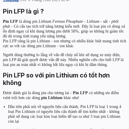
Pin LFP là gì ?
Pin LFP
là dòng pin
Lithium Ferrous Phosphate -
Lithium - sắt - phốt
phát
- Có cấu tạo tích trữ năng lượng kiểu mới. Đây là loại pin có dòng xả
ổn định ngay cả khi dung lượng pin dưới 50%, giúp xe không bị giảm tốc
độ dù trong tình trạng yếu năng lượng.
Pin LFP cũng là pin Lithium - ion nhưng có nhiều khác biệt mang tính tích
cực so với các dòng pin Lithium - ion khác.
Người dùng thường lo lắng về vấn đề cháy nổ khi sử dụng xe máy điện,
pin LFP đã giải quyết được vấn đề này. Nhiều nghiên cứu cho biết LFP là
loại pin an toàn nhất vì không bắt lửa ngay cả khi bị đâm thủng.
Pin LFP so với pin Lithium có tốt hơn
không
Được đánh giá là dòng pin cho tương lai -
Pin LFP
có những ưu điểm
vượt trội hơn các dòng
pin Lithium
khác như:
Đầu tiên phải nói về nguyên liệu cấu thành, Pin LFP là loại 1 trong 4
loại Pin Lithium có nguyên liệu cấu thành dễ tìm kiếm nhất - không
phải sử dụng các loại kim loại hiếm để tạo ra như 3 loại pin Lithium
còn lại