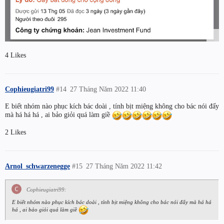
4 Likes
Cophieugiatri99
#14
27 Tháng Năm 2022 11:40
E biết nhóm nào phục kích bác doài , tính bịt miệng không cho bác nói đấy
mà há há há , ai bảo giỏi quá làm giề
2 Likes
Arnol_schwarzenegge
#15
27 Tháng Năm 2022 11:42
Cophieugiatri99:
E biết nhóm nào phục kích bác doài , tính bịt miệng không cho bác nói đấy mà há há
há , ai bảo giỏi quá làm giề