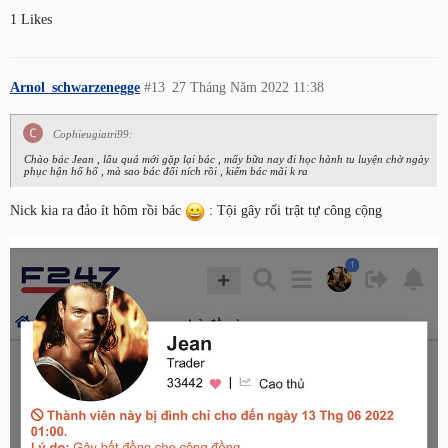
1 Likes
Arnol_schwarzenegge
#13
27 Tháng Năm 2022 11:38
Cophieugiatri99:
Chào bác Jean , lâu quá mới gặp lại bác , mấy bữa nay đi học hành tu luyện chờ ngày
phục hận hố hố , mà sao bác đổi ních rồi , kiếm bác mãi k ra
Nick kia ra đảo ít hôm rồi bác
: Tội gây rối trật tự công cộng