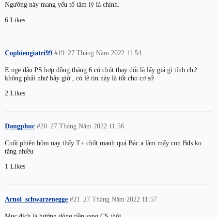
Ngưỡng này mang yếu tố tâm lý là chính.
6 Likes
Cophieugiatri99
#19
27 Tháng Năm 2022 11:54
E nge đâu PS hợp đồng tháng 6 có chút thay đổi là lấy giá gì tính chứ
không phải như bây giờ , có lẽ tin này là tốt cho cơ sở
2 Likes
Dangphuc
#20
27 Tháng Năm 2022 11:56
Cuối phiên hôm nay thấy T+ chốt mạnh quá Bác ạ làm mấy con Bđs ko
tăng nhiều
1 Likes
Arnol_schwarzenegge
#21
27 Tháng Năm 2022 11:57
Mục đích là hướng dòng tiền sang CS thôi