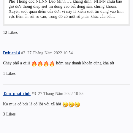
Phó Thống đốc NHNN Đào Minh Tú khẳng định, NHNN chưa bao
giờ đưa thông điệp siết tín dụng vào bất động sản, chứng khoán.
Xuyên suốt quan điểm của đơn vị này là kiểm soát tín dụng vào lĩnh
vực tiềm ẩn rủi ro cao, trong đó có một số phân khúc của bất...
12 Likes
Dvhien14
#2
27 Tháng Năm 2022 10:54
Cháy phố a ơiiii
hôm nay thanh khoản cũng khá tốt
1 Likes
Tam_phai_tinh
#3
27 Tháng Năm 2022 10:55
Ko mua cổ bds là có lỗi với xã hội
3 Likes