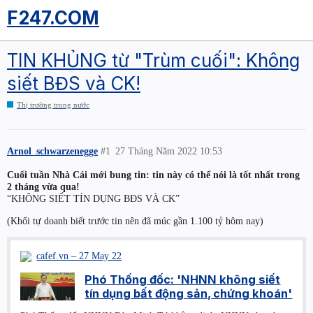
F247.COM
TIN KHỦNG từ "Trùm cuối": Không
siết BĐS và CK!
Thị trường trong nước
Arnol_schwarzenegge
#1
27 Tháng Năm 2022 10:53
Cuối tuần Nhà Cái mới bung tin: tin này có thể nói là tốt nhất trong
2 tháng vừa qua!
“KHÔNG SIẾT TÍN DỤNG BĐS VÀ CK”
(Khối tự doanh biết trước tin nên đã múc gần 1.100 tỷ hôm nay)
cafef.vn – 27 May 22
Phó Thống đốc: 'NHNN không siết
tín dụng bất động sản, chứng khoán'