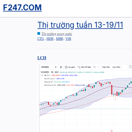
F247.COM
Thị trường tuần 13-19/11
Thị trường trong nước
,
,
,
CTG
HDB
MBB
VIB
LCH