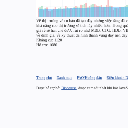
Về thị trường về cơ bản đã tạo đáy nhưng việc tăng đã 
khả năng cao thị trường sẽ tích lũy nhiều hơn. Trong quá
giá rẻ sẽ hạn chế được rủi ro như MBB, CTG, HDB, VIB. 
về định giá, về kỹ thuật đã hình thành vùng đáy nên đây 
Kháng cự: 1120
Hỗ trợ: 1080
Trang chủ
Danh mục
FAQ/Hướng dẫn
Điều khoản D
Được hỗ trợ bởi
Discourse
, được xem tốt nhất khi bật JavaS