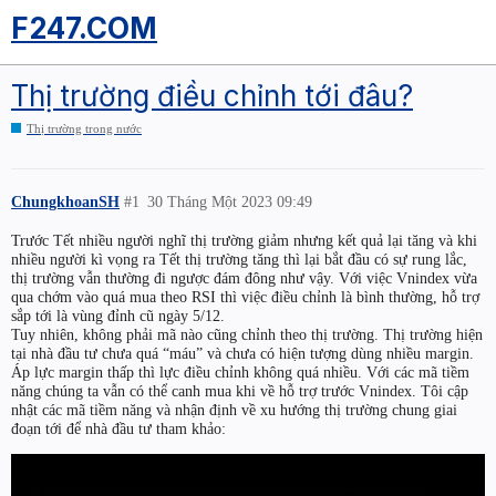
F247.COM
Thị trường điều chỉnh tới đâu?
Thị trường trong nước
ChungkhoanSH
#1
30 Tháng Một 2023 09:49
Trước Tết nhiều người nghĩ thị trường giảm nhưng kết quả lại tăng và khi
nhiều người kì vọng ra Tết thị trường tăng thì lại bắt đầu có sự rung lắc,
thị trường vẫn thường đi ngược đám đông như vậy. Với việc Vnindex vừa
qua chớm vào quá mua theo RSI thì việc điều chỉnh là bình thường, hỗ trợ
sắp tới là vùng đỉnh cũ ngày 5/12.
Tuy nhiên, không phải mã nào cũng chỉnh theo thị trường. Thị trường hiện
tại nhà đầu tư chưa quá “máu” và chưa có hiện tượng dùng nhiều margin.
Áp lực margin thấp thì lực điều chỉnh không quá nhiều. Với các mã tiềm
năng chúng ta vẫn có thể canh mua khi về hỗ trợ trước Vnindex. Tôi cập
nhật các mã tiềm năng và nhận định về xu hướng thị trường chung giai
đoạn tới để nhà đầu tư tham khảo: