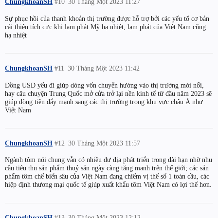
ChungkhoanSH
#10
30 Tháng Một 2023 11:27
Sự phục hồi của thanh khoản thị trường được hỗ trợ bởi các yếu tố cơ bản
cải thiện tích cực khi lạm phát Mỹ hạ nhiệt, lạm phát của Việt Nam cũng
hạ nhiệt
ChungkhoanSH
#11
30 Tháng Một 2023 11:42
Đồng USD yếu đi giúp dòng vốn chuyển hướng vào thị trường mới nổi,
hay câu chuyện Trung Quốc mở cửa trở lại nền kinh tế từ đầu năm 2023 sẽ
giúp dòng tiền đẩy mạnh sang các thị trường trong khu vực châu Á như
Việt Nam
ChungkhoanSH
#12
30 Tháng Một 2023 11:57
Ngành tôm nói chung vẫn có nhiều dư địa phát triển trong dài hạn nhờ nhu
cầu tiêu thụ sản phẩm thuỷ sản ngày càng tăng mạnh trên thế giới; các sản
phẩm tôm chế biến sâu của Việt Nam đang chiếm vị thế số 1 toàn cầu, các
hiệp định thương mại quốc tế giúp xuất khẩu tôm Việt Nam có lợi thế hơn.
ChungkhoanSH
#13
30 Tháng Một 2023 12:12