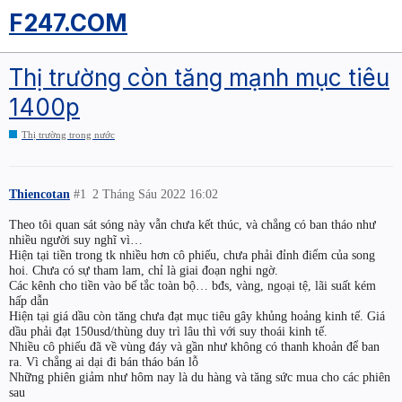
F247.COM
Thị trường còn tăng mạnh mục tiêu
1400p
Thị trường trong nước
Thiencotan
#1
2 Tháng Sáu 2022 16:02
Theo tôi quan sát sóng này vẫn chưa kết thúc, và chẳng có ban tháo như
nhiều người suy nghĩ vì…
Hiện tại tiền trong tk nhiều hơn cô phiếu, chưa phải đỉnh điểm của song
hoi. Chưa có sự tham lam, chỉ là giai đoạn nghi ngờ.
Các kênh cho tiền vào bế tắc toàn bộ… bđs, vàng, ngoại tệ, lãi suất kém
hấp dẫn
Hiện tại giá dầu còn tăng chưa đạt mục tiêu gây khủng hoảng kinh tế. Giá
dầu phải đạt 150usd/thùng duy trì lâu thì với suy thoái kinh tế.
Nhiều cô phiếu đã về vùng đáy và gần như không có thanh khoản để ban
ra. Vì chẳng ai dại đi bán tháo bán lỗ
Những phiên giảm như hôm nay là du hàng và tăng sức mua cho các phiên
sau