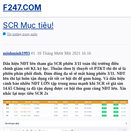
F247.COM
SCR Mục tiêu!
Thị trường trong nước
minhminh1993
#1
10 Tháng Mười Một 2021 16:16
Dấu hiệu NĐT lớn tham gia SCR phiên 3/11 toàn thị trường điều
chỉnh giảm với KL kỷ lục. Thuần theo lý thuyết về PTKT thì đó sẽ là
phiên phân phối đỉnh. Đám đông đa số sẽ mất hàng phiên 3/11. NĐT
lớn thì lại luôn tận dụng rất tốt cơ hội đó để gom hàng. Và dấu hiệu
cảnh báo nhiều NĐT LỚN tập trung mua mạnh khi SCR về giá sàn
14.65 Chúng ta đã tận dụng được cơ hội thu gom cùng NĐT lớn. Xin
nhắc lại mục tiêu SCR 2x