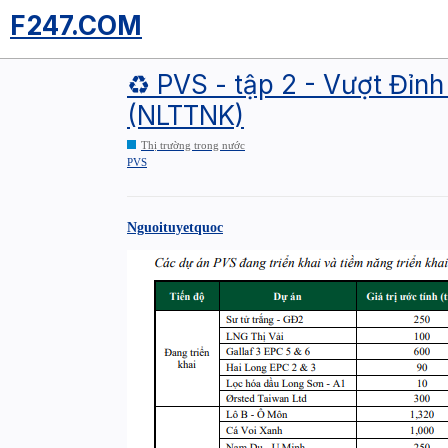
F247.COM
♻️ PVS - tập 2 - Vượt Đỉn
(NLTTNK)
Thị trường trong nước
PVS
Nguoituyetquoc