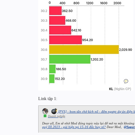
Link tập 1:
[PVS] - bom tấn chờ kích nổ - đếm ngược dự án điện k
Doanh nghiệp
Dear all, Em sẽ nhờ Mod đóng topic này lại để mở ra một khoảng
quý III.2023 - giá hiện tại 15-16 đắc hay rẻ?
Dear Mod,
@Super