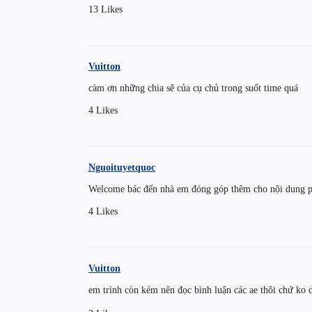
13 Likes
Vuitton
càm ơn những chia sẽ của cụ chủ trong suốt time quá
4 Likes
Nguoituyetquoc
Welcome bác đến nhà em đóng góp thêm cho nội dung p
4 Likes
Vuitton
em trình còn kém nên đọc bình luận các ae thôi chứ ko