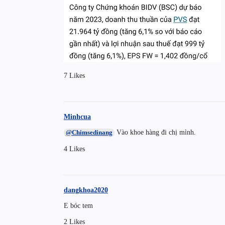
7 Likes
Minhcua
Vào khoe hàng đi chị mình.
@Chimsedinang
4 Likes
dangkhoa2020
E bóc tem
2 Likes