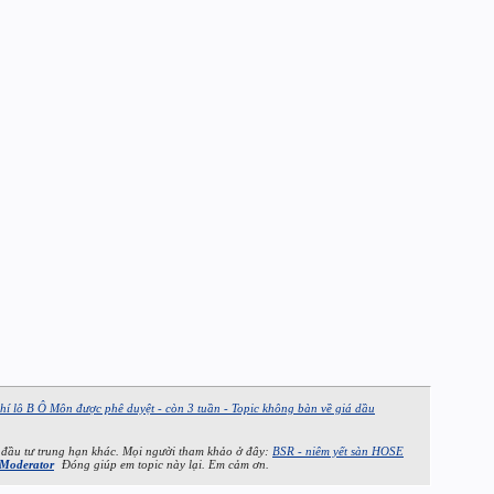
hí lô B Ô Môn được phê duyệt - còn 3 tuần - Topic không bàn về giá dầu
 đầu tư trung hạn khác. Mọi người tham khảo ở đây:
BSR - niêm yết sàn HOSE
Đóng giúp em topic này lại. Em cảm ơn.
Moderator