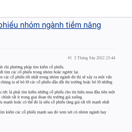
phiếu nhóm ngành tiềm năng
#1
3 Tháng Sáu 2022 23:44
nh chị phương pháp tìm kiếm cổ phiếu.
đi tìm các cổ phiếu trong nhóm hoặc ngược lại.
m các cổ phiếu tốt nhất trong nhóm ngành đó thì sẽ xảy ra một vấn
y chúng ta sẽ bỏ lỡ các cổ phiếu dẫn dắt thị trường hoặc bỏ lỡ những
 tức là phải tìm kiếm những cổ phiếu cho tín hiệu mua đầu tiên một
chỉnh rất ít trong giai đoạn thị trường giá xuống.
 mạnh hoặc có thể đó là siêu cổ phiếu tăng giá rất tốt mạnh nhất
ìm kiếm các cổ phiếu mạnh sau đó xem xét có nhóm ngành hay