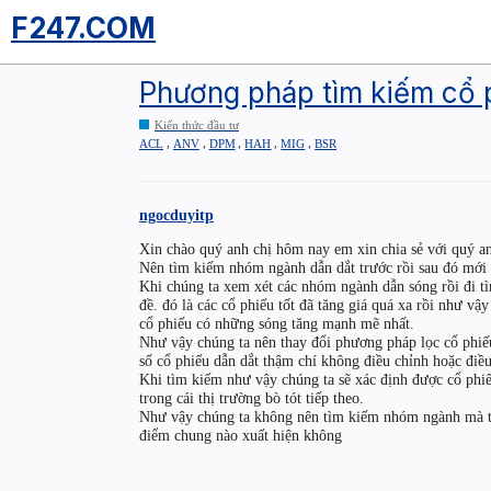
F247.COM
Phương pháp tìm kiếm cổ 
Kiến thức đầu tư
,
,
,
,
,
ACL
ANV
DPM
HAH
MIG
BSR
ngocduyitp
Xin chào quý anh chị hôm nay em xin chia sẻ với quý a
Nên tìm kiếm nhóm ngành dẫn dắt trước rồi sau đó mới 
Khi chúng ta xem xét các nhóm ngành dẫn sóng rồi đi tì
đề. đó là các cổ phiếu tốt đã tăng giá quá xa rồi như vậ
cổ phiếu có những sóng tăng mạnh mẽ nhất.
Như vậy chúng ta nên thay đổi phương pháp lọc cổ phiếu
số cổ phiếu dẫn dắt thậm chí không điều chỉnh hoặc điều 
Khi tìm kiếm như vậy chúng ta sẽ xác định được cổ phiếu
trong cái thị trường bò tót tiếp theo.
Như vậy chúng ta không nên tìm kiếm nhóm ngành mà t
điểm chung nào xuất hiện không