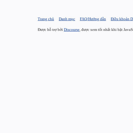
Trang chủ
Danh mục
FAQ/Hướng dẫn
Điều khoản D
Được hỗ trợ bởi
Discourse
, được xem tốt nhất khi bật JavaS