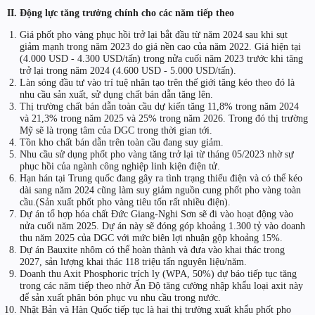
II. Động lực tăng trưởng chính cho các năm tiếp theo
Giá phốt pho vàng phục hồi trở lại bắt đầu từ năm 2024 sau khi sụt
giảm mạnh trong năm 2023 do giá nền cao của năm 2022. Giá hiện tại
(4.000 USD - 4.300 USD/tấn) trong nửa cuối năm 2023 trước khi tăng
trở lại trong năm 2024 (4.600 USD - 5.000 USD/tấn).
Làn sóng đầu tư vào trí tuệ nhân tạo trên thế giới tăng kéo theo đó là
nhu cầu sản xuất, sử dụng chất bán dẫn tăng lên.
Thị trường chất bán dẫn toàn cầu dự kiến tăng 11,8% trong năm 2024
và 21,3% trong năm 2025 và 25% trong năm 2026. Trong đó thị trường
Mỹ sẽ là trọng tâm của DGC trong thời gian tới.
Tồn kho chất bán dẫn trên toàn cầu đang suy giảm.
Nhu cầu sử dụng phốt pho vàng tăng trở lại từ tháng 05/2023 nhờ sự
phục hồi của ngành công nghiệp linh kiện điện tử.
Hạn hán tại Trung quốc đang gây ra tình trạng thiếu điện và có thể kéo
dài sang năm 2024 cũng làm suy giảm nguồn cung phốt pho vàng toàn
cầu.(Sản xuất phốt pho vàng tiêu tốn rất nhiều điện).
Dự án tổ hợp hóa chất Đức Giang-Nghi Sơn sẽ đi vào hoạt động vào
nửa cuối năm 2025. Dự án này sẽ đóng góp khoảng 1.300 tỷ vào doanh
thu năm 2025 của DGC với mức biên lợi nhuận gộp khoảng 15%.
Dự án Bauxite nhôm có thể hoàn thành và đưa vào khai thác trong
2027, sản lượng khai thác 118 triệu tấn nguyên liệu/năm.
Doanh thu Axit Phosphoric trích ly (WPA, 50%) dự báo tiếp tục tăng
trong các năm tiếp theo nhờ Ấn Độ tăng cường nhập khẩu loại axit này
để sản xuất phân bón phục vu nhu cầu trong nước.
Nhật Bản và Hàn Quốc tiếp tục là hai thị trường xuất khẩu phốt pho