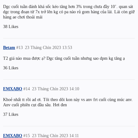
Dgc cuối tuần đánh khá sốc kéo tăng hơn 3% trong chưa đầy 10’. quan sát
dgc trong đoạn từ 7x trở lên kg có pa nào rủ gom hàng của lái. Lái còn giữ
hàng ae chơi thoải mái
38 Likes
Betam
#13
23 Tháng Chín 2023 13:53
T2 giá nào mua được ạ? Dgc tăng cuối tuần nhưng sao dpm kg tăng ạ
36 Likes
EMXABO
#14
23 Tháng Chín 2023 14:10
Khoẻ nhất tt rồi ad ơi. Tôi theo dõi kon này vs anv frt cuối cùng múc anv.
Anv cuối phiên cụt đầu sâu. Hơi đen
37 Likes
EMXABO
#15
23 Tháng Chín 2023 14:11