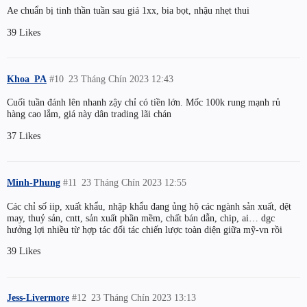
Ae chuẩn bị tinh thần tuần sau giá 1xx, bia bọt, nhậu nhẹt thui
39 Likes
Khoa_PA
#10
23 Tháng Chín 2023 12:43
Cuối tuần đánh lên nhanh zậy chỉ có tiền lớn. Mốc 100k rung mạnh rủ
hàng cao lắm, giá này dân trading lãi chán
37 Likes
Minh-Phung
#11
23 Tháng Chín 2023 12:55
Các chỉ số iip, xuất khẩu, nhập khẩu đang ủng hộ các ngành sản xuất, dệt
may, thuỷ sản, cntt, sản xuất phần mềm, chất bán dẫn, chip, ai… dgc
hưởng lợi nhiều từ hợp tác đối tác chiến lược toàn diện giữa mỹ-vn rồi
39 Likes
Jess-Livermore
#12
23 Tháng Chín 2023 13:13