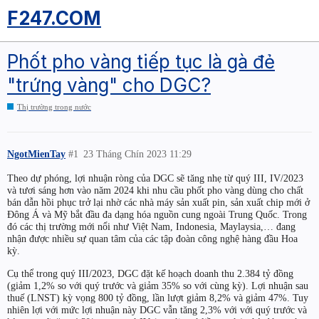
F247.COM
Phốt pho vàng tiếp tục là gà đẻ
"trứng vàng" cho DGC?
Thị trường trong nước
NgotMienTay
#1
23 Tháng Chín 2023 11:29
Theo dự phóng, lợi nhuận ròng của DGC sẽ tăng nhẹ từ quý III, IV/2023
và tươi sáng hơn vào năm 2024 khi nhu cầu phốt pho vàng dùng cho chất
bán dẫn hồi phục trở lại nhờ các nhà máy sản xuất pin, sản xuất chip mới ở
Đông Á và Mỹ bắt đầu đa dạng hóa nguồn cung ngoài Trung Quốc. Trong
đó các thị trường mới nổi như Việt Nam, Indonesia, Maylaysia,… đang
nhận được nhiều sự quan tâm của các tập đoàn công nghệ hàng đầu Hoa
kỳ.
Cụ thể trong quý III/2023, DGC đặt kế hoạch doanh thu 2.384 tỷ đồng
(giảm 1,2% so với quý trước và giảm 35% so với cùng kỳ). Lợi nhuận sau
thuế (LNST) kỳ vọng 800 tỷ đồng, lần lượt giảm 8,2% và giảm 47%. Tuy
nhiên lợi với mức lợi nhuận này DGC vẫn tăng 2,3% với với quý trước và