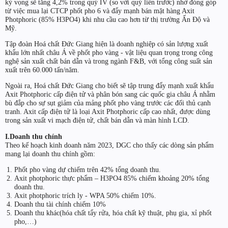
kỳ vọng sẽ tăng 4,2% trong quý IV (so với quý liền trước) nhờ đóng góp
từ việc mua lại CTCP phốt pho 6 và đẩy mạnh bán mặt hàng Axit
Photphoric (85% H3PO4) khi nhu cầu cao hơn từ thị trường Ấn Độ và
Mỹ.
Tập đoàn Hoá chất Đức Giang hiện là doanh nghiệp có sản lượng xuất
khẩu lớn nhất châu Á về phốt pho vàng - vật liệu quan trọng trong công
nghệ sản xuất chất bán dẫn và trong ngành F&B, với tổng công suất sản
xuất trên 60.000 tấn/năm.
Ngoài ra, Hoá chất Đức Giang cho biết sẽ tập trung đẩy mạnh xuất khẩu
Axit Photphoric cấp điện tử và phân bón sang các quốc gia châu Á nhằm
bù đắp cho sự sụt giảm của mảng phốt pho vàng trước các đối thủ cạnh
tranh. Axit cấp điện tử là loại Axit Photphoric cấp cao nhất, được dùng
trong sản xuất vi mạch điện tử, chất bán dẫn và màn hình LCD.
I.Doanh thu chính
Theo kế hoạch kinh doanh năm 2023, DGC cho thấy các dòng sản phẩm
mang lại doanh thu chính gồm:
Phốt pho vàng dự chiếm trên 42% tổng doanh thu.
Axit photphoric thực phẩm – H3PO4 85% chiếm khoảng 20% tổng
doanh thu.
Axit photphoric trích ly - WPA 50% chiếm 10%.
Doanh thu tài chính chiếm 10%
Doanh thu khác(hóa chất tẩy rửa, hóa chất kỹ thuật, phụ gia, xỉ phốt
pho,…)