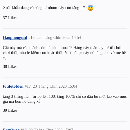
Xuất khẩu đang có sóng t2 nhóm này còn tăng nữa
37 Likes
Haophongusd
#16
23 Tháng Chín 2023 14:54
Giá này mà các thánh còn hô nhau mua à? Hàng này toàn tay to/ tổ chức
chơi thôi, nhỏ lẻ kiếm con khác thôi. Viết bài pr này nó táng cho vỡ mẹ hết
sọ
38 Likes
totdototden
#17
23 Tháng Chín 2023 15:04
tăng 3 tháng liền, từ 50 lên 100, tăng 100% chỉ có đầu bò mới lao vào múc
giá mà bọn nó đang xả
39 Likes