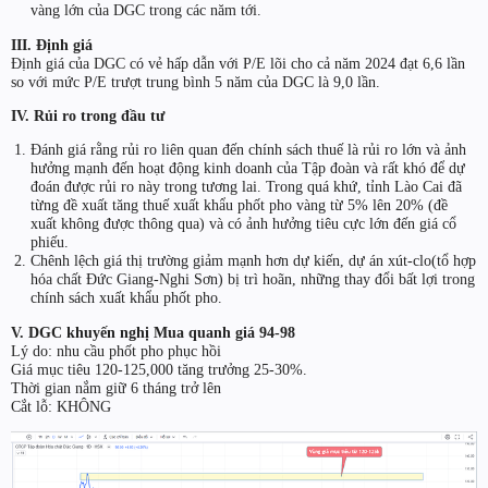
vàng lớn của DGC trong các năm tới.
III. Định giá
Định giá của DGC có vẻ hấp dẫn với P/E lõi cho cả năm 2024 đạt 6,6 lần
so với mức P/E trượt trung bình 5 năm của DGC là 9,0 lần.
IV. Rủi ro trong đầu tư
Đánh giá rằng rủi ro liên quan đến chính sách thuế là rủi ro lớn và ảnh
hưởng mạnh đến hoạt động kinh doanh của Tập đoàn và rất khó để dự
đoán được rủi ro này trong tương lai. Trong quá khứ, tỉnh Lào Cai đã
từng đề xuất tăng thuế xuất khẩu phốt pho vàng từ 5% lên 20% (đề
xuất không được thông qua) và có ảnh hưởng tiêu cực lớn đến giá cổ
phiếu.
Chênh lệch giá thị trường giảm mạnh hơn dự kiến, dự án xút-clo(tổ hợp
hóa chất Đức Giang-Nghi Sơn) bị trì hoãn, những thay đổi bất lợi trong
chính sách xuất khẩu phốt pho.
V. DGC khuyến nghị Mua quanh giá 94-98
Lý do: nhu cầu phốt pho phục hồi
Giá mục tiêu 120-125,000 tăng trưởng 25-30%.
Thời gian nắm giữ 6 tháng trở lên
Cắt lỗ: KHÔNG