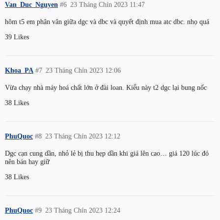
Van_Duc_Nguyen
#6
23 Tháng Chín 2023 11:47
hôm t5 em phân vân giữa dgc và dbc và quyết định mua atc dbc. nhọ quá
39 Likes
Khoa_PA
#7
23 Tháng Chín 2023 12:06
Vừa chạy nhà máy hoá chất lớn ở đài loan. Kiểu này t2 dgc lại bung nốc
38 Likes
PhuQuoc
#8
23 Tháng Chín 2023 12:12
Dgc cạn cung dần, nhỏ lẻ bị thu hẹp dần khi giá lên cao… giá 120 lúc đó
nên bán hay giữ
38 Likes
PhuQuoc
#9
23 Tháng Chín 2023 12:24