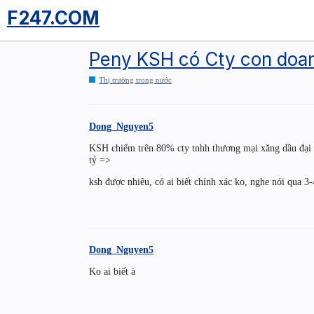
F247.COM
Peny KSH có Cty con doanh
Thị trường trong nước
Dong_Nguyen5
KSH chiếm trên 80% cty tnhh thương mại xăng dầu đại 
tỷ =>
ksh được nhiêu, có ai biết chính xác ko, nghe nói qua 3-
Dong_Nguyen5
Ko ai biết à