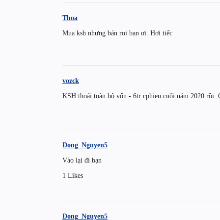
Thoa
Mua ksh nhưng bán roi bạn ơi. Hơi tiếc
vozck
KSH thoái toàn bộ vốn - 6tr cphieu cuối năm 2020 rồi.
Dong_Nguyen5
Vào lại đi bạn
1 Likes
Dong_Nguyen5