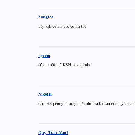
hungreo
nay ksh ce mà các cụ im thế
ngcom
có ai nuôi mã KSH này ko nhỉ
Nikolai
dẫu biết penny nhưng chưa nhìn ra tài sản em này có cái
Quy_Tran_Van1