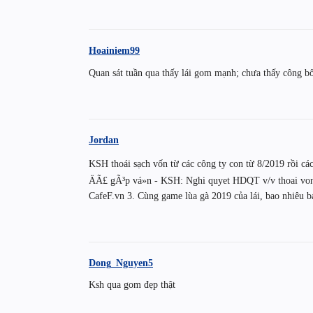
Hoainiem99
Quan sát tuần qua thấy lái gom mạnh; chưa thấy công bố 
Jordan
KSH thoái sạch vốn từ các công ty con từ 8/2019 rồi cá
ÄÃ£ gÃ³p vá»n - KSH: Nghi quyet HDQT v/v thoai vo
CafeF.vn 3. Cùng game lùa gà 2019 của lái, bao nhiêu b
Dong_Nguyen5
Ksh qua gom đẹp thật