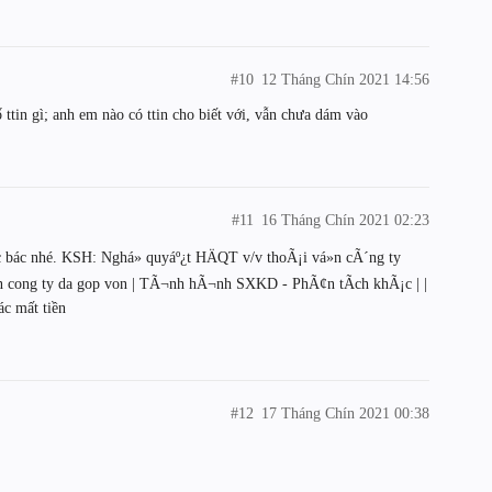
#10
12 Tháng Chín 2021 14:56
ttin gì; anh em nào có ttin cho biết với, vẫn chưa dám vào
#11
16 Tháng Chín 2021 02:23
c bác nhé. KSH: Nghá» quyáº¿t HÄQT v/v thoÃ¡i vá»n cÃ´ng ty
n cong ty da gop von | TÃ¬nh hÃ¬nh SXKD - PhÃ¢n tÃ­ch khÃ¡c | |
ác mất tiền
#12
17 Tháng Chín 2021 00:38