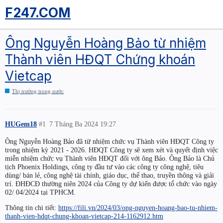
F247.COM
Ông Nguyễn Hoàng Bảo từ nhiệm
Thành viên HĐQT Chứng khoán
Vietcap
Thị trường trong nước
HUGem18
#1
7 Tháng Ba 2024 19:27
Ông Nguyễn Hoàng Bảo đã từ nhiệm chức vụ Thành viên HĐQT Công ty
trong nhiệm kỳ 2021 - 2026. HĐQT Công ty sẽ xem xét và quyết định việc
miễn nhiệm chức vụ Thành viên HĐQT đối với ông Bảo. Ông Bảo là Chủ
tịch Phoenix Holdings, công ty đầu tư vào các công ty công nghệ, tiêu
dùng/ bán lẻ, công nghệ tài chính, giáo dục, thể thao, truyền thông và giải
trí. ĐHĐCĐ thường niên 2024 của Công ty dự kiến được tổ chức vào ngày
02/ 04/2024 tại TPHCM.
Thông tin chi tiết:
https://fili.vn/2024/03/ong-nguyen-hoang-bao-tu-nhiem-
thanh-vien-hdqt-chung-khoan-vietcap-214-1162912.htm