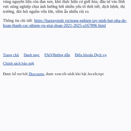
vùng nguyên liệu còn đan xen, khó thực hiện cơ giới hóa; đầu tư vào lĩnh
vực nông nghiệp chịu ảnh hưởng bởi nhiều yếu tố thời tiết, dịch bệnh, thị
trường, đòi hỏi nguồn vốn lớn, tiềm ẩn nhiều rủi ro.
Thông tin chi tiết:
https://baotayninh.vn/nong-nghiep-tay-ninh-but-pha-de-
hoan-thanh-cac-nhiem-vu-giai-doan-2021-2025-a167896.html
Trang chủ
Danh mục
FAQ/Hướng dẫn
Điều khoản Dịch vụ
Chính sách bảo mật
Được hỗ trợ bởi
Discourse
, được xem tốt nhất khi bật JavaScript