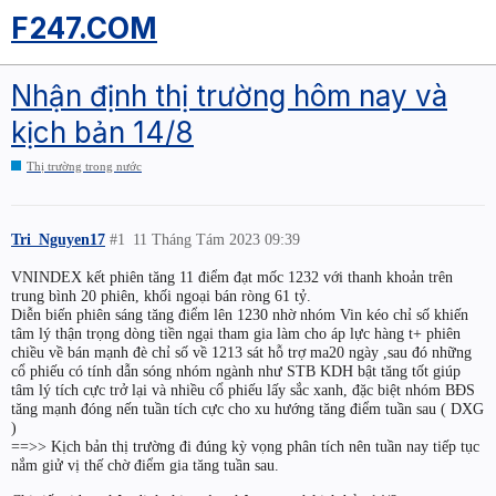
F247.COM
Nhận định thị trường hôm nay và
kịch bản 14/8
Thị trường trong nước
Tri_Nguyen17
#1
11 Tháng Tám 2023 09:39
VNINDEX kết phiên tăng 11 điểm đạt mốc 1232 với thanh khoản trên
trung bình 20 phiên, khối ngoại bán ròng 61 tỷ.
Diễn biến phiên sáng tăng điểm lên 1230 nhờ nhóm Vin kéo chỉ số khiến
tâm lý thận trọng dòng tiền ngại tham gia làm cho áp lực hàng t+ phiên
chiều về bán mạnh đè chỉ số về 1213 sát hỗ trợ ma20 ngày ,sau đó những
cổ phiếu có tính dẫn sóng nhóm ngành như STB KDH bật tăng tốt giúp
tâm lý tích cực trở lại và nhiều cổ phiếu lấy sắc xanh, đặc biệt nhóm BĐS
tăng mạnh đóng nến tuần tích cực cho xu hướng tăng điểm tuần sau ( DXG
)
==>> Kịch bản thị trường đi đúng kỳ vọng phân tích nên tuần nay tiếp tục
nắm giử vị thế chờ điểm gia tăng tuần sau.