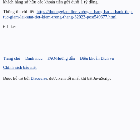
khách hàng sở hữu các khoản tiền gửi dưới 1 tỷ đồng.
Thông tin chi tiết:
https://thuonggiaonline.vn/ngan-hang-bac-a-bank-tiep-
tuc-giam-lai-suat-tiet-kiem-trong-thang-32023-post549677.html
6 Likes
Trang chủ
Danh mục
FAQ/Hướng dẫn
Điều khoản Dịch vụ
Chính sách bảo mật
Được hỗ trợ bởi
Discourse
, được xem tốt nhất khi bật JavaScript