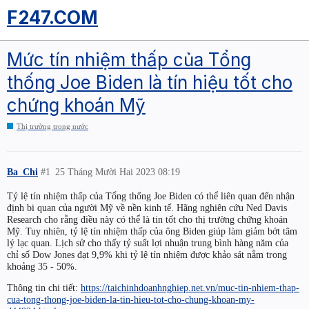
F247.COM
Mức tín nhiệm thấp của Tổng
thống Joe Biden là tín hiệu tốt cho
chứng khoán Mỹ
Thị trường trong nước
Ba_Chi
#1
25 Tháng Mười Hai 2023 08:19
Tỷ lệ tín nhiệm thấp của Tổng thống Joe Biden có thể liên quan đến nhận
định bi quan của người Mỹ về nền kinh tế. Hãng nghiên cứu Ned Davis
Research cho rằng điều này có thể là tin tốt cho thị trường chứng khoán
Mỹ. Tuy nhiên, tỷ lệ tín nhiệm thấp của ông Biden giúp làm giảm bớt tâm
lý lạc quan. Lịch sử cho thấy tỷ suất lợi nhuận trung bình hàng năm của
chỉ số Dow Jones đạt 9,9% khi tỷ lệ tín nhiệm được khảo sát nằm trong
khoảng 35 - 50%.
Thông tin chi tiết:
https://taichinhdoanhnghiep.net.vn/muc-tin-nhiem-thap-
cua-tong-thong-joe-biden-la-tin-hieu-tot-cho-chung-khoan-my-