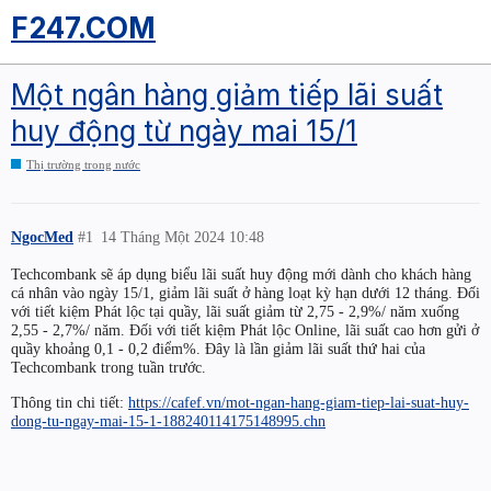
F247.COM
Một ngân hàng giảm tiếp lãi suất
huy động từ ngày mai 15/1
Thị trường trong nước
NgocMed
#1
14 Tháng Một 2024 10:48
Techcombank sẽ áp dụng biểu lãi suất huy động mới dành cho khách hàng
cá nhân vào ngày 15/1, giảm lãi suất ở hàng loạt kỳ hạn dưới 12 tháng. Đối
với tiết kiệm Phát lộc tại quầy, lãi suất giảm từ 2,75 - 2,9%/ năm xuống
2,55 - 2,7%/ năm. Đối với tiết kiệm Phát lộc Online, lãi suất cao hơn gửi ở
quầy khoảng 0,1 - 0,2 điểm%. Đây là lần giảm lãi suất thứ hai của
Techcombank trong tuần trước.
Thông tin chi tiết:
https://cafef.vn/mot-ngan-hang-giam-tiep-lai-suat-huy-
dong-tu-ngay-mai-15-1-188240114175148995.chn