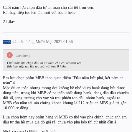
Cuối năm lựa chọn đầu tư an toàn cho cái tết trọn vẹn.
Rất hay, tiếp tục lên tàu mới với bác 8 hehe
2 Likes
8888
#4
26 Tháng Mười Một 2021 01:56
thienthanh:
Cuối năm lựa chọn đầu tư an toàn cho cái tết trọn vẹn.
Rất hay, tiếp tục lên tàu mới với bác 8 hehe
Em lựa chọn phím MBB theo quan điểm “Đầu năm bứt phá, kết năm an
toàn” á
Mặc dù an toàn nhưng mong đợi không hề nhỏ vì cp bank đang hút được
dòng tiền, trong khi MBB có pe thấp nhất dòng bank, đang dẫn đầu chuyển
đổi số, tăng trưởng cho vay và trái phiếu top đầu nhóm bank, ngoài ra
MBB còn nắm tài sản chứng khoán khủng là 212 triệu cp MBS giá trị gần
10.000 tỷ đồng
Lựa chọn hôm nay phím hàng vì MBB có thể vào pha chỉnh, chúc anh em
đầu tư tha hồ mua giá đỏ giá rẻ, chưa vào pha kéo thì cứ nhặt dần á
Nick của em là 8888 = mãi phát