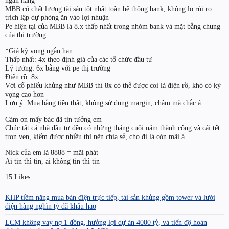
ngân hàng
MBB có chất lượng tài sản tốt nhất toàn hệ thống bank, không lo rủi ro
trích lập dự phòng ăn vào lợi nhuận
Pe hiện tại của MBB là 8.x thấp nhất trong nhóm bank và mặt bằng chung
của thị trường
*Giá kỳ vọng ngắn hạn:
Thấp nhất: 4x theo định giá của các tổ chức đầu tư
Lý tưởng: 6x bằng với pe thị trường
Điên rồ: 8x
Với cổ phiếu khủng như MBB thì 8x có thể được coi là điện rồ, khó có kỳ
vọng cao hơn
Lưu ý: Mua bằng tiền thật, không sử dụng margin, chậm mà chắc á
Cám ơn mấy bác đã tin tưởng em
Chúc tất cả nhà đầu tư đều có những tháng cuối năm thành công và cái tết
trọn vẹn, kiếm được nhiều thì nên chia sẻ, cho đi là còn mãi á
Nick của em là 8888 = mãi phát
Ai tin thì tin, ai không tin thì tin
15 Likes
KHP tiềm năng mua bán điện trực tiếp, tài sản khủng gồm tower và lưới
điện hàng nghìn tỷ đã khấu hao
LCM không vay nợ 1 đồng, hưởng lợi dự án 4000 tỷ, và tiến độ hoàn