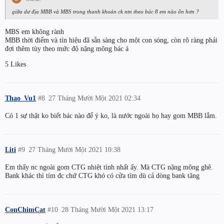
giữa dư địa MBB và MBS trong thanh khoản ck ntn theo bác 8 em nào ổn hơn ?
MBS em không rành
MBB thời điểm và tín hiệu đã sẵn sàng cho một con sóng, còn rõ ràng phải
đợi thêm tùy theo mức độ nặng mông bác á
5 Likes
Thao_Vu1
#8
27 Tháng Mười Một 2021 02:34
Có 1 sự thật ko biết bác nào để ý ko, là nước ngoài họ hay gom MBB lắm.
Liti
#9
27 Tháng Mười Một 2021 10:38
Em thấy nc ngoài gom CTG nhiệt tình nhất ấy. Mà CTG nặng mông ghê.
Bank khác thì tím đc chứ CTG khó có cửa tím dù cả dòng bank tăng
ConChimCat
#10
28 Tháng Mười Một 2021 13:17