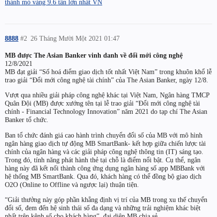
thành mỏ vàng 9.6 tấn lớn nhất VN
8888
#2
26 Tháng Mười Một 2021 01:47
MB được The Asian Banker vinh danh về đổi mới công nghệ
12/8/2021
MB đạt giải “Số hoá điểm giao dịch tốt nhất Việt Nam” trong khuôn khổ lễ
trao giải “Đổi mới công nghệ tài chính” của The Asian Banker, ngày 12/8.
Vượt qua nhiều giải pháp công nghệ khác tại Việt Nam, Ngân hàng TMCP
Quân Đội (MB) được xướng tên tại lễ trao giải “Đổi mới công nghệ tài
chính - Financial Technology Innovation” năm 2021 do tạp chí The Asian
Banker tổ chức.
Ban tổ chức đánh giá cao hành trình chuyển đổi số của MB với mô hình
ngân hàng giao dịch tự động MB SmartBank- kết hợp giữa chiến lược tài
chính của ngân hàng và các giải pháp công nghệ thông tin (IT) sáng tạo.
Trong đó, tính năng phát hành thẻ tại chỗ là điểm nổi bật. Cụ thể, ngân
hàng này đã kết nối thành công ứng dụng ngân hàng số app MBBank với
hệ thống MB SmartBank. Qua đó, khách hàng có thể đồng bộ giao dịch
O2O (Online to Offline và ngược lại) thuận tiện.
“Giải thưởng này góp phần khẳng định vị trí của MB trong xu thế chuyển
đổi số, đem đến hệ sinh thái số đa dạng và những trải nghiệm khác biệt
nhất trên kênh số cho khách hàng”, đại diện MB chia sẻ.