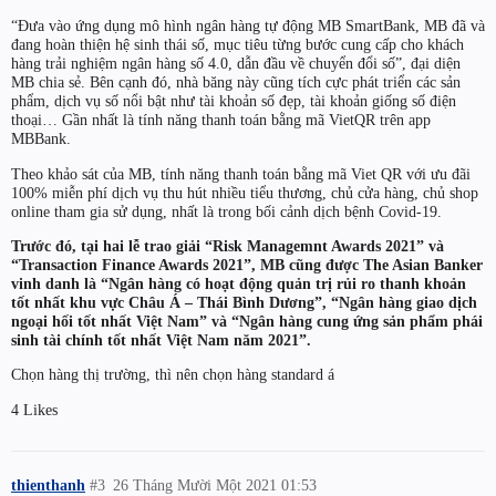
“Đưa vào ứng dụng mô hình ngân hàng tự động MB SmartBank, MB đã và
đang hoàn thiện hệ sinh thái số, mục tiêu từng bước cung cấp cho khách
hàng trải nghiệm ngân hàng số 4.0, dẫn đầu về chuyển đổi số”, đại diện
MB chia sẻ. Bên cạnh đó, nhà băng này cũng tích cực phát triển các sản
phẩm, dịch vụ số nổi bật như tài khoản số đẹp, tài khoản giống số điện
thoại… Gần nhất là tính năng thanh toán bằng mã VietQR trên app
MBBank.
Theo khảo sát của MB, tính năng thanh toán bằng mã Viet QR với ưu đãi
100% miễn phí dịch vụ thu hút nhiều tiểu thương, chủ cửa hàng, chủ shop
online tham gia sử dụng, nhất là trong bối cảnh dịch bệnh Covid-19.
Trước đó, tại hai lễ trao giải “Risk Managemnt Awards 2021” và
“Transaction Finance Awards 2021”, MB cũng được The Asian Banker
vinh danh là “Ngân hàng có hoạt động quản trị rủi ro thanh khoản
tốt nhất khu vực Châu Á – Thái Bình Dương”, “Ngân hàng giao dịch
ngoại hối tốt nhất Việt Nam” và “Ngân hàng cung ứng sản phẩm phái
sinh tài chính tốt nhất Việt Nam năm 2021”.
Chọn hàng thị trường, thì nên chọn hàng standard á
4 Likes
thienthanh
#3
26 Tháng Mười Một 2021 01:53