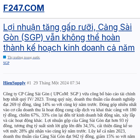
F247.COM
Lợi nhuận tăng gấp rưỡi, Cảng Sài
Gòn (SGP) vẫn không thể hoàn
thành kế hoạch kinh doanh cả năm
Thị trường trong nước
SGP
HienSupply
#1
29 Tháng Một 2024 07:34
Công ty CP Cảng Sài Gòn ( UPCoM: SGP ) vừa công bố báo cáo tài chính
hợp nhất quý IV/ 2023. Trong quý này, doanh thu thuần của doanh nghiệp
đạt 269 tỷ đồng, tăng 14% so với cùng kỳ năm trước. Đóng góp nhiều nhất
vào cơ cấu doanh thu là hoạt động cung cấp dịch vụ khai thác cảng với 180
tỷ đồng, chiếm 67%, 33% còn lại đến từ kinh doanh bất động sản, xây lắp
và các hoạt động khác. Lợi nhuận gộp của Cảng Sài Gòn đạt hơn 93 tỷ
đồng, tương ứng tỷ suất sinh lời gộp lên đến 34,5%, cải thiện đáng kể so
với mức 28% ghi nhận vào cùng kỳ năm trước. Lũy kế cả năm 2023,
doanh thu thuần của Cảng Sài Gòn đạt 942 tỷ đồng, giảm 15% so với năm