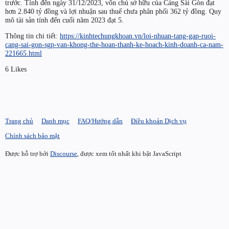
trước. Tính đến ngày 31/12/2023, vốn chủ sở hữu của Cảng Sài Gòn đạt
hơn 2.840 tỷ đồng và lợi nhuận sau thuế chưa phân phối 362 tỷ đồng. Quy
mô tài sản tính đến cuối năm 2023 đạt 5.
Thông tin chi tiết:
https://kinhtechungkhoan.vn/loi-nhuan-tang-gap-ruoi-
cang-sai-gon-sgp-van-khong-the-hoan-thanh-ke-hoach-kinh-doanh-ca-nam-
221665.html
6 Likes
Trang chủ
Danh mục
FAQ/Hướng dẫn
Điều khoản Dịch vụ
Chính sách bảo mật
Được hỗ trợ bởi
Discourse
, được xem tốt nhất khi bật JavaScript