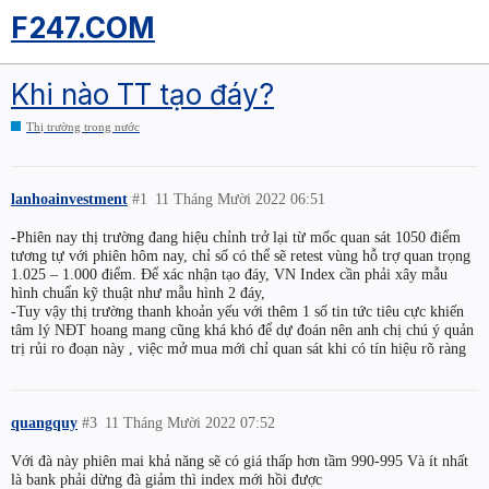
F247.COM
Khi nào TT tạo đáy?
Thị trường trong nước
lanhoainvestment
#1
11 Tháng Mười 2022 06:51
-Phiên nay thị trường đang hiệu chỉnh trở lại từ mốc quan sát 1050 điểm
tương tự với phiên hôm nay, chỉ số có thể sẽ retest vùng hỗ trợ quan trọng
1.025 – 1.000 điểm. Để xác nhận tạo đáy, VN Index cần phải xây mẫu
hình chuẩn kỹ thuật như mẫu hình 2 đáy,
-Tuy vậy thị trường thanh khoản yếu với thêm 1 số tin tức tiêu cực khiến
tâm lý NĐT hoang mang cũng khá khó để dự đoán nên anh chị chú ý quản
trị rủi ro đoạn này , việc mở mua mới chỉ quan sát khi có tín hiệu rõ ràng
quangquy
#3
11 Tháng Mười 2022 07:52
Với đà này phiên mai khả năng sẽ có giá thấp hơn tầm 990-995 Và ít nhất
là bank phải dừng đà giảm thì index mới hồi được