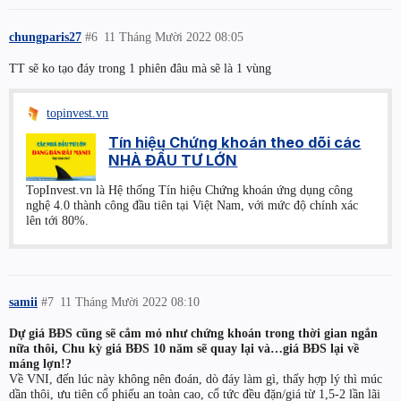
chungparis27
#6
11 Tháng Mười 2022 08:05
TT sẽ ko tạo đáy trong 1 phiên đâu mà sẽ là 1 vùng
topinvest.vn
Tín hiệu Chứng khoán theo dõi các
NHÀ ĐẦU TƯ LỚN
TopInvest.vn là Hệ thống Tín hiệu Chứng khoán ứng dụng công
nghệ 4.0 thành công đầu tiên tại Việt Nam, với mức độ chính xác
lên tới 80%.
samii
#7
11 Tháng Mười 2022 08:10
Dự giá BĐS cũng sẽ cắm mỏ như chứng khoán trong thời gian ngắn
nữa thôi, Chu kỳ giá BĐS 10 năm sẽ quay lại và…giá BĐS lại về
máng lợn!?
Về VNI, đến lúc này không nên đoán, dò đáy làm gì, thấy hợp lý thì múc
dần thôi, ưu tiên cổ phiếu an toàn cao, cổ tức đều đặn/giá từ 1,5-2 lần lãi