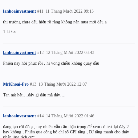
lanhoainvestment
#11
11 Tháng Mười 2022 09:13
thị trường chưa dấu hiệu rõ ràng không nên mua mới đâu ạ
1 Likes
lanhoainvestment
#12
12 Tháng Mười 2022 03:43
Phiên nay hồi phục rồi , hi vọng chiều không quay đầu
MrKhoai-Pro
#13
13 Tháng Mười 2022 12:07
Tan nát hết….đáy gì đâu mà đáy…,
lanhoainvestment
#14
14 Tháng Mười 2022 01:46
đang tạo rồi đó ạ , tuy nhiên vẫn cần thận trọng để xem có test lại đáy 2
hay không , Phiên qua công bố chỉ số CPI tăng , DJ tăng mạnh cho thấy
phản ứng tích cực