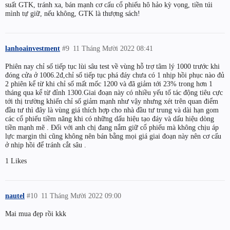
suất GTK, tránh xa, bán mạnh cơ cấu cổ phiếu hô hảo kỳ vọng, tiền túi
mình tự giữ, nếu không, GTK là thượng sách!
lanhoainvestment
#9
11 Tháng Mười 2022 08:41
Phiên nay chỉ số tiếp tục lùi sâu test về vùng hỗ trợ tâm lý 1000 trước khi
đóng cửa ở 1006.2đ,chỉ số tiếp tục phá đáy chưa có 1 nhịp hồi phục nào đủ
2 phiên kể từ khi chỉ số mất mốc 1200 và đã giảm tới 23% trong hơn 1
tháng qua kể từ đỉnh 1300.Giai đoạn này có nhiều yếu tố tác động tiêu cực
tới thị trường khiến chỉ số giảm mạnh như vậy nhưng xét trên quan điểm
đầu tư thì đây là vùng giá thích hợp cho nhà đầu tư trung và dài hạn gom
các cổ phiếu tiềm năng khi có những dấu hiệu tạo đáy và dấu hiệu dòng
tiền mạnh mẽ . Đối với anh chị đang nắm giữ cổ phiếu mà không chịu áp
lực margin thì cũng không nên bán bằng mọi giá giai đoạn này nên cơ cấu
ở nhịp hồi để tránh cắt sâu .
1 Likes
nautel
#10
11 Tháng Mười 2022 09:00
Mai mua đẹp rồi kkk