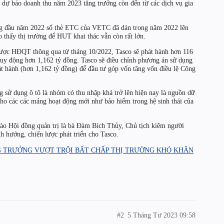
dự báo doanh thu năm 2023 tăng trưởng còn đến từ các dịch vụ gia
áng đầu năm 2022 số thẻ ETC của VETC đã dán trong năm 2022 lên
ho thấy thị trường để HUT khai thác vẫn còn rất lớn.
ược HĐQT thông qua từ tháng 10/2022, Tasco sẽ phát hành hơn 116
huy động hơn 1,162 tỷ đồng. Tasco sẽ điều chỉnh phương án sử dụng
hát hành (hơn 1,162 tỷ đồng) để đầu tư góp vốn tăng vốn điều lệ Công
ng sử dụng ô tô là nhóm có thu nhập khá trở lên hiện nay là nguồn dữ
cho các các mảng hoạt động mới như bảo hiểm trong hệ sinh thái của
ào Hội đồng quản trị là bà Đàm Bích Thủy, Chủ tịch kiêm người
nh hướng, chiến lược phát triển cho Tasco.
G TRƯỞNG VƯỢT TRỘI BẤT CHẤP THỊ TRƯỜNG KHÓ KHĂN
#2
5 Tháng Tư 2023 09:58