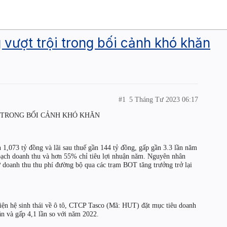
 vượt trội trong bối cảnh khó khăn
#1
5 Tháng Tư 2023 06:17
 TRONG BỐI CẢNH KHÓ KHĂN
1,073 tỷ đồng và lãi sau thuế gần 144 tỷ đồng, gấp gần 3.3 lần năm
oạch doanh thu và hơn 55% chỉ tiêu lợi nhuận năm. Nguyên nhân
 doanh thu thu phí đường bộ qua các trạm BOT tăng trưởng trở lại
ện hệ sinh thái về ô tô, CTCP Tasco (Mã: HUT) đặt mục tiêu doanh
lần và gấp 4,1 lần so với năm 2022.