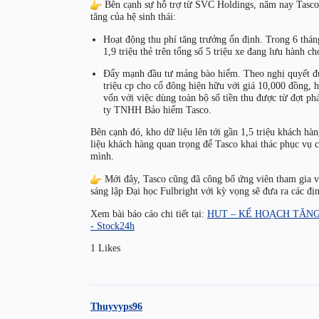
Bên cạnh sự hỗ trợ từ SVC Holdings, năm nay Tasco 
tăng của hệ sinh thái:
Hoạt động thu phí tăng trưởng ổn định. Trong 6 th
1,9 triệu thẻ trên tổng số 5 triệu xe đang lưu hành c
Đẩy mạnh đầu tư mảng bào hiểm. Theo nghị quyết đ
triệu cp cho cổ đông hiện hữu với giá 10,000 đồng, 
vốn với việc dùng toàn bộ số tiền thu được từ đợt p
ty TNHH Bảo hiểm Tasco.
Bên cạnh đó, kho dữ liệu lên tới gần 1,5 triệu khách hà
liệu khách hàng quan trọng để Tasco khai thác phục vụ 
mình.
Mới đây, Tasco cũng đã công bố ứng viên tham gia v
sáng lập Đại học Fulbright với kỳ vọng sẽ đưa ra các đị
Xem bài báo cáo chi tiết tại:
HUT – KẾ HOẠCH TĂN
- Stock24h
1 Likes
Thuyvyps96