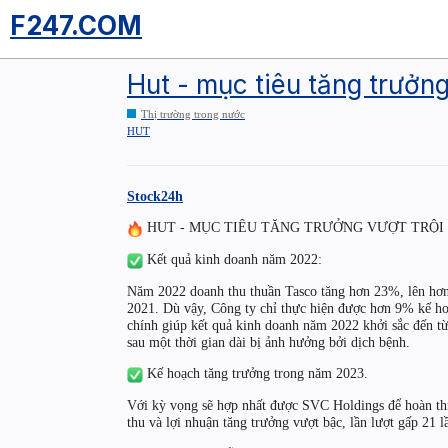
F247.COM
Hut - mục tiêu tăng trưởng
Thị trường trong nước
HUT
Stock24h
HUT - MỤC TIÊU TĂNG TRƯỞNG VƯỢT TRỘI
Kết quả kinh doanh năm 2022:
Năm 2022 doanh thu thuần Tasco tăng hơn 23%, lên hơn 
2021. Dù vậy, Công ty chỉ thực hiện được hơn 9% kế h
chính giúp kết quả kinh doanh năm 2022 khởi sắc đến từ
sau một thời gian dài bị ảnh hưởng bởi dịch bệnh.
Kế hoạch tăng trưởng trong năm 2023.
Với kỳ vọng sẽ hợp nhất được SVC Holdings để hoàn thi
thu và lợi nhuận tăng trưởng vượt bậc, lần lượt gấp 21 