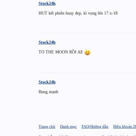
Stock24h
HUT kết phiên hnay đẹp, kì vọng lên 17.x-18
Stock24h
TO THE MOON RỒI AE
Stock24h
Bung mạnh
Trang chủ
Danh mục
FAQ/Hướng dẫn
Điều khoản D