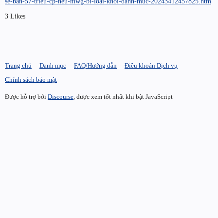
se-ban-57-trieu-cp-neu-mwg-bi-loai-khoi-danh-muc-20243412457825.htm
3 Likes
Trang chủ
Danh mục
FAQ/Hướng dẫn
Điều khoản Dịch vụ
Chính sách bảo mật
Được hỗ trợ bởi
Discourse
, được xem tốt nhất khi bật JavaScript