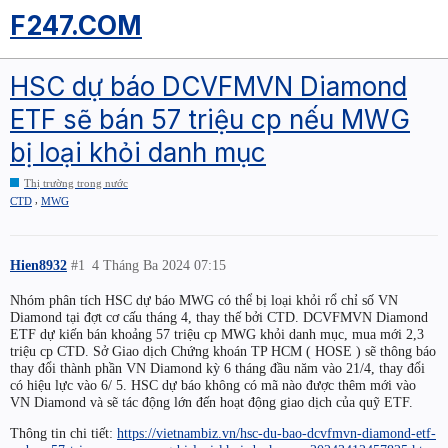
F247.COM
HSC dự báo DCVFMVN Diamond
ETF sẽ bán 57 triệu cp nếu MWG
bị loại khỏi danh mục
Thị trường trong nước
,
CTD
MWG
Hien8932
#1
4 Tháng Ba 2024 07:15
Nhóm phân tích HSC dự báo MWG có thể bị loại khỏi rổ chỉ số VN
Diamond tại đợt cơ cấu tháng 4, thay thế bởi CTD. DCVFMVN Diamond
ETF dự kiến bán khoảng 57 triệu cp MWG khỏi danh mục, mua mới 2,3
triệu cp CTD. Sở Giao dịch Chứng khoán TP HCM ( HOSE ) sẽ thông báo
thay đổi thành phần VN Diamond kỳ 6 tháng đầu năm vào 21/4, thay đổi
có hiệu lực vào 6/ 5. HSC dự báo không có mã nào được thêm mới vào
VN Diamond và sẽ tác động lớn đến hoạt động giao dịch của quỹ ETF.
Thông tin chi tiết:
https://vietnambiz.vn/hsc-du-bao-dcvfmvn-diamond-etf-