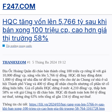
F247.COM
HQC tăng vốn lên 5,766 tỷ sau khi
bán xong 100 triệu cp, cao hơn giá
thị trường 58%
Thị trường trong nước
THANHXEOM
#1
5 Tháng Ba 2024 19:12
Địa Ốc Hoàng Quân đã chào bán thành công 100 triệu cp riêng lẻ với giá
10,000 đồng/ cp, nâng vốn lên 5,766 tỷ đồng. HQC đã huy động được
1,000 tỷ đồng từ nhà đầu tư để bổ sung vốn cho dự án Chung cư nhà ở xã
hội Thành phố Vàng và 400 tỷ đồng để nhận chuyển nhượng cổ phần từ cổ
đông hiện hữu. Giá cổ phiếu HQC dừng ở mức 4,210 đồng/ cp, thấp hơn
58% so với giá Công ty đã chào bán. HQC đã thanh toán hơn 84 tỷ đồng
nợ thuế, tương ứng 63% trên tổng số gần 134 tỷ đồng nợ thuế.
Thông tin chi tiết:
https://fili.vn/2024/03/hqc-tang-von-len-5766-ty-sau-
khi-ban-xong-100-trieu-cp-cao-hon-gia-thi-truong-58-764-1161728.htm