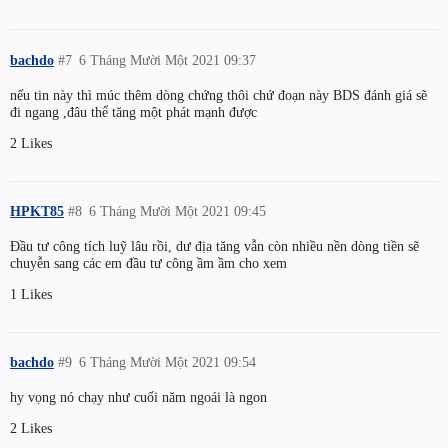
bachdo
#7
6 Tháng Mười Một 2021 09:37
nếu tin này thì múc thêm dòng chứng thôi chứ đoạn này BDS đánh giá sẽ
đi ngang ,đâu thể tăng một phát mạnh được
2 Likes
HPKT85
#8
6 Tháng Mười Một 2021 09:45
Đầu tư công tích luỹ lâu rồi, dư địa tăng vẫn còn nhiều nền dòng tiền sẽ
chuyễn sang các em đầu tư công ầm ầm cho xem
1 Likes
bachdo
#9
6 Tháng Mười Một 2021 09:54
hy vọng nó chạy như cuối năm ngoái là ngon
2 Likes