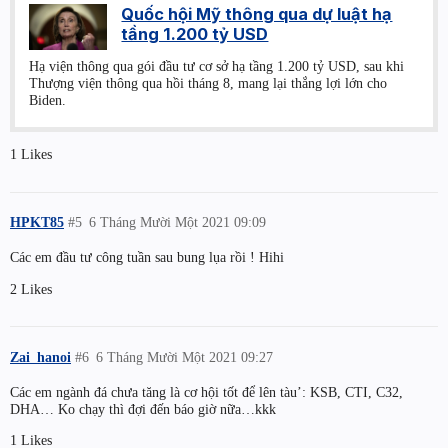
Quốc hội Mỹ thông qua dự luật hạ
tầng 1.200 tỷ USD
Hạ viện thông qua gói đầu tư cơ sở hạ tầng 1.200 tỷ USD, sau khi
Thượng viện thông qua hồi tháng 8, mang lại thắng lợi lớn cho
Biden.
1 Likes
HPKT85
#5
6 Tháng Mười Một 2021 09:09
Các em đầu tư công tuần sau bung lụa rồi ! Hihi
2 Likes
Zai_hanoi
#6
6 Tháng Mười Một 2021 09:27
Các em ngành đá chưa tăng là cơ hội tốt để lên tàu’: KSB, CTI, C32,
DHA… Ko chạy thì đợi đến báo giờ nữa…kkk
1 Likes