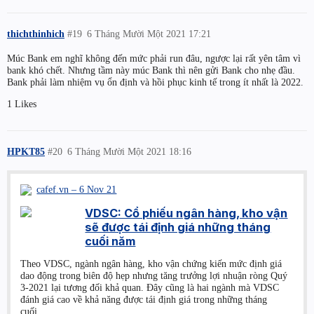
thichthinhich
#19
6 Tháng Mười Một 2021 17:21
Múc Bank em nghĩ không đến mức phải run đâu, ngược lại rất yên tâm vì
bank khó chết. Nhưng tầm này múc Bank thì nên gửi Bank cho nhẹ đầu.
Bank phải làm nhiệm vụ ổn định và hồi phục kinh tế trong ít nhất là 2022.
1 Likes
HPKT85
#20
6 Tháng Mười Một 2021 18:16
cafef.vn – 6 Nov 21
VDSC: Cổ phiếu ngân hàng, kho vận
sẽ được tái định giá những tháng
cuối năm
Theo VDSC, ngành ngân hàng, kho vận chứng kiến mức định giá
dao động trong biên độ hẹp nhưng tăng trưởng lợi nhuận ròng Quý
3-2021 lại tương đối khả quan. Đây cũng là hai ngành mà VDSC
đánh giá cao về khả năng được tái định giá trong những tháng
cuối...