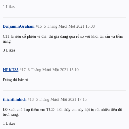
1 Likes
BenjaminGraham
#16
6 Tháng Mười Một 2021 15:08
CTI là siêu cổ phiếu vĩ đại, thị giá đang quá rẻ so với khối tài sản và tiềm
năng
3 Likes
HPKT85
#17
6 Tháng Mười Một 2021 15:10
Đúng đó bác ơi
thichthinhich
#18
6 Tháng Mười Một 2021 17:15
Đề xuất chủ Top thêm em TCD. Tôi thấy em này hội tụ rất nhiều tiền đồ
tươi sáng.
1 Likes