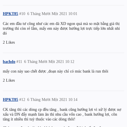
HPKT85
#10
6 Tháng Mười Một 2021 10:01
Các em đầu tư công như các em đá XD ngon quá mà so mặt bằng giá thị
trường thì còn rẻ lắm, mấy em này được hưởng lợi trực tiếp lớn nhất nhì
đó
2 Likes
bachdo
#11
6 Tháng Mười Một 2021 10:12
mấy con này sao chết được ,đoạn này chỉ có múc bank là run thôi
2 Likes
HPKT85
#12
6 Tháng Mười Một 2021 10:14
CK tăng thì các dòng cp đều tăng , bank cũng hưởng lợi vì xử lý được nợ
xấu và DN đẩy mạnh làm ăn thì nhu cầu vốn cao , bank hưởng lợi, cõn
tăng ít nhiều thì tuỳ thuộc vào các dòng thôi!