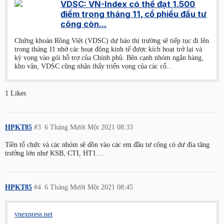
VDSC: VN-Index có thể đạt 1.500
điểm trong tháng 11, cổ phiếu đầu tư
công còn...
Chứng khoán Rồng Việt (VDSC) dự báo thị trường sẽ tiếp tục đi lên
trong tháng 11 nhờ các hoạt động kinh tế được kích hoạt trở lại và
kỳ vọng vào gói hỗ trợ của Chính phủ. Bên cạnh nhóm ngân hàng,
kho vận, VDSC cũng nhận thấy triển vọng của các cổ...
1 Likes
HPKT85
#3
6 Tháng Mười Một 2021 08:33
Tiền tổ chức và các nhóm sẽ dồn vào các em đầu tư công có dư đía tăng
trưởng lớn như KSB, CTI, HT1…
HPKT85
#4
6 Tháng Mười Một 2021 08:45
vnexpress.net