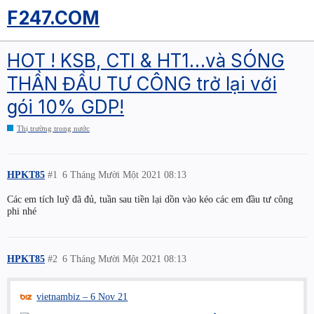
F247.COM
HOT ! KSB, CTI & HT1…và SÓNG
THẦN ĐẦU TƯ CÔNG trở lại với
gói 10% GDP!
Thị trường trong nước
HPKT85
#1
6 Tháng Mười Một 2021 08:13
Các em tích luỹ đã đủ, tuần sau tiền lại dồn vào kéo các em đầu tư công
phi nhé
HPKT85
#2
6 Tháng Mười Một 2021 08:13
vietnambiz – 6 Nov 21