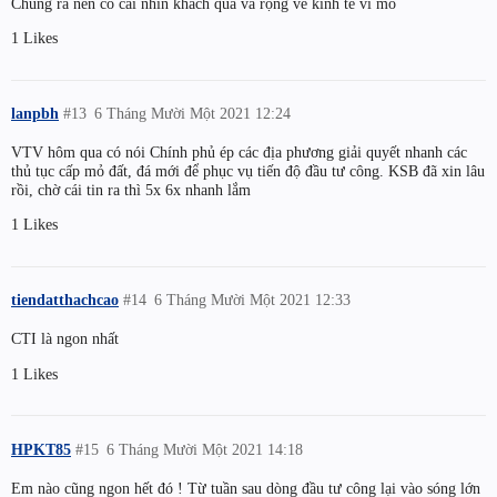
Chúng ra nên có cái nhìn khách qua và rộng về kinh tế vĩ mô
1 Likes
lanpbh
#13
6 Tháng Mười Một 2021 12:24
VTV hôm qua có nói Chính phủ ép các địa phương giải quyết nhanh các
thủ tục cấp mỏ đất, đá mới để phục vụ tiến độ đầu tư công. KSB đã xin lâu
rồi, chờ cái tin ra thì 5x 6x nhanh lắm
1 Likes
tiendatthachcao
#14
6 Tháng Mười Một 2021 12:33
CTI là ngon nhất
1 Likes
HPKT85
#15
6 Tháng Mười Một 2021 14:18
Em nào cũng ngon hết đó ! Từ tuần sau dòng đầu tư công lại vào sóng lớn