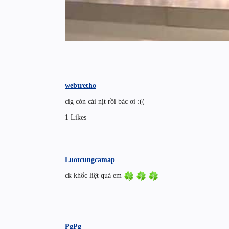
webtretho
cig còn cái nịt rồi bác ơi :((
1 Likes
Luotcungcamap
ck khốc liệt quá em
PgPg