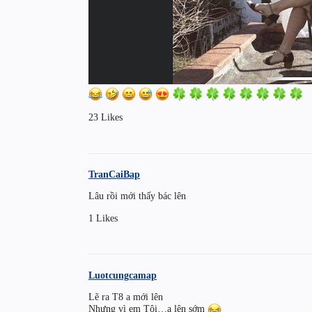
23 Likes
TranCaiBap
Lâu rồi mới thấy bác lên
1 Likes
Luotcungcamap
Lẽ ra T8 a mới lên
Nhưng vì em Tôi…a lên sớm