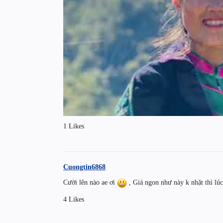
1 Likes
Cuongtin6868
Cười lên nào ae ơi
, Giá ngon như này k nhặt thì lúc
4 Likes