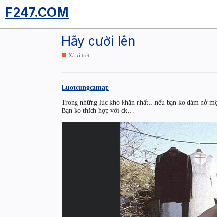
F247.COM
Hãy cười lên
Xả xì trét
Luotcungcamap
Trong những lúc khó khăn nhất…nếu bạn ko dám nở m
Bạn ko thích hợp với ck…