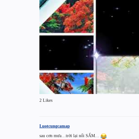
2 Likes
Luotcungcamap
sau cơn mưa…trời lại nổi SẤM…