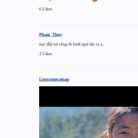
6 Likes
Pham_Thuy
nay đầu tư công đi kinh quá đại ca ạ
2 Likes
Luotcungcamap