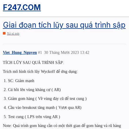
F247.COM
Giai đoạn tích lũy sau quá trình sập
Xả xì trét
Viet_Hung_Nguyen
#1
30 Tháng Mười 2023 13:42
TÍCH LŨY SAU QUÁ TRÌNH SẬP:
Trích mô hình tích lũy Wyckoff để ứng dụng:
SC: Giảm mạnh
Cú hồi lên vùng kháng cự ( AR)
Giảm gom hàng ( Về vùng đáy cũ để test cung )
Cầu vào breakout tăng mạnh ( Vượt qua AR)
Test cung ( LPS trên vùng AR )
Note: Quá trình gom hàng cần có một thời gian để gom hàng và rũ hàng