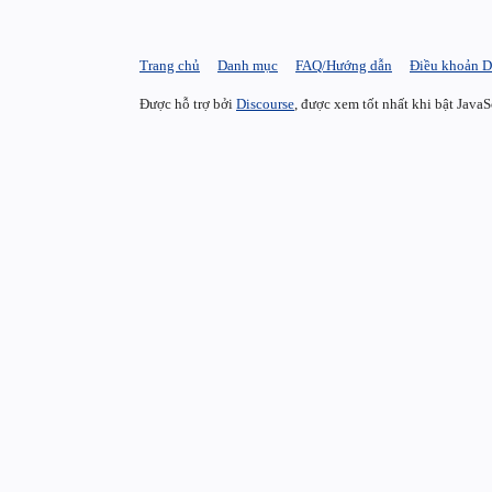
Trang chủ
Danh mục
FAQ/Hướng dẫn
Điều khoản D
Được hỗ trợ bởi
Discourse
, được xem tốt nhất khi bật JavaS