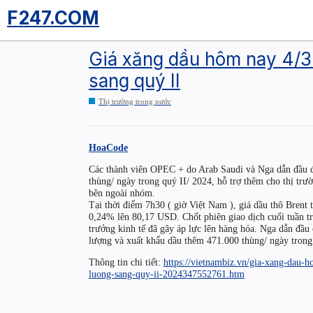
F247.COM
Giá xăng dầu hôm nay 4/3
sang quý II
Thị trường trong nước
HoaCode
Các thành viên OPEC + do Arab Saudi và Nga dẫn đầu đã
thùng/ ngày trong quý II/ 2024, hỗ trợ thêm cho thị trư
bên ngoài nhóm.
Tại thời điểm 7h30 ( giờ Việt Nam ), giá dầu thô Bren
0,24% lên 80,17 USD. Chốt phiên giao dịch cuối tuần tr
trưởng kinh tế đã gây áp lực lên hàng hóa. Nga dẫn đầ
lượng và xuất khẩu dầu thêm 471.000 thùng/ ngày trong
Thông tin chi tiết:
https://vietnambiz.vn/gia-xang-dau-
luong-sang-quy-ii-2024347552761.htm