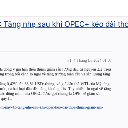
: Tăng nhẹ sau khi OPEC+ kéo dài th
#1
4 Tháng Ba 2024 01:07
 đồng ý gia hạn thỏa thuận giảm sản lượng dầu tự nguyện 2,2 triệu
ờng trong bối cảnh lo ngại về tăng trưởng toàn cầu và sản lượng tăng
t tăng 0,42% lên 83,81 USD/ thùng, và giá dầu thô WTI của Mỹ tăng
ước, cả hai loại dầu đều tăng khoảng 2%. Tuy nhiên, lo ngại về tăng
u các đồng minh của OPEC được gọi chung là OPE, sẽ giảm sản
 quý II.
hom-nay-43-tang-nhe-sau-khi-opec-keo-dai-thoa-thuan-giam-san-