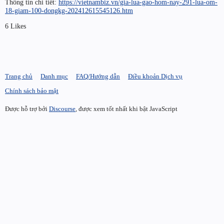
Thông tin chi tiết:
https://vietnambiz.vn/gia-lua-gao-hom-nay-291-lua-om-
18-giam-100-dongkg-202412615545126.htm
6 Likes
Trang chủ
Danh mục
FAQ/Hướng dẫn
Điều khoản Dịch vụ
Chính sách bảo mật
Được hỗ trợ bởi
Discourse
, được xem tốt nhất khi bật JavaScript