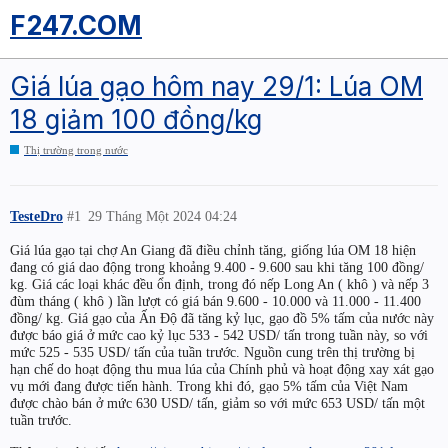
F247.COM
Giá lúa gạo hôm nay 29/1: Lúa OM
18 giảm 100 đồng/kg
Thị trường trong nước
TesteDro
#1
29 Tháng Một 2024 04:24
Giá lúa gạo tại chợ An Giang đã điều chỉnh tăng, giống lúa OM 18 hiện
đang có giá dao động trong khoảng 9.400 - 9.600 sau khi tăng 100 đồng/
kg. Giá các loại khác đều ổn định, trong đó nếp Long An ( khô ) và nếp 3
đùm tháng ( khô ) lần lượt có giá bán 9.600 - 10.000 và 11.000 - 11.400
đồng/ kg. Giá gạo của Ấn Độ đã tăng kỷ lục, gạo đồ 5% tấm của nước này
được báo giá ở mức cao kỷ lục 533 - 542 USD/ tấn trong tuần này, so với
mức 525 - 535 USD/ tấn của tuần trước. Nguồn cung trên thị trường bị
hạn chế do hoạt động thu mua lúa của Chính phủ và hoạt động xay xát gạo
vụ mới đang được tiến hành. Trong khi đó, gạo 5% tấm của Việt Nam
được chào bán ở mức 630 USD/ tấn, giảm so với mức 653 USD/ tấn một
tuần trước.