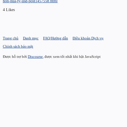
hon-nua-ty-usd-post1457558.html
4 Likes
Trang chủ
Danh mục
FAQ/Hướng dẫn
Điều khoản Dịch vụ
Chính sách bảo mật
Được hỗ trợ bởi
Discourse
, được xem tốt nhất khi bật JavaScript