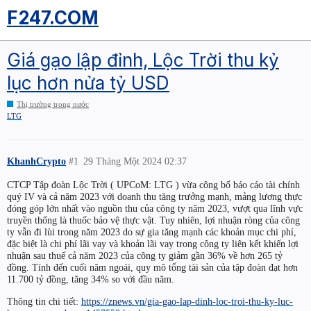
F247.COM
Giá gạo lập đỉnh, Lộc Trời thu kỷ
lục hơn nửa tỷ USD
Thị trường trong nước
LTG
KhanhCrypto
#1
29 Tháng Một 2024 02:37
CTCP Tập đoàn Lộc Trời ( UPCoM: LTG ) vừa công bố báo cáo tài chính
quý IV và cả năm 2023 với doanh thu tăng trưởng mạnh, mảng lương thực
đóng góp lớn nhất vào nguồn thu của công ty năm 2023, vượt qua lĩnh vực
truyền thống là thuốc bảo vệ thực vật. Tuy nhiên, lợi nhuận ròng của công
ty vẫn đi lùi trong năm 2023 do sự gia tăng mạnh các khoản mục chi phí,
đặc biệt là chi phí lãi vay và khoản lãi vay trong công ty liên kết khiến lợi
nhuận sau thuế cả năm 2023 của công ty giảm gần 36% về hơn 265 tỷ
đồng. Tính đến cuối năm ngoái, quy mô tổng tài sản của tập đoàn đạt hơn
11.700 tỷ đồng, tăng 34% so với đầu năm.
Thông tin chi tiết:
https://znews.vn/gia-gao-lap-dinh-loc-troi-thu-ky-luc-