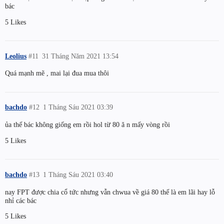
bác
5 Likes
Leolius
#11
31 Tháng Năm 2021 13:54
Quá mạnh mẽ , mai lại đua mua thôi
bachdo
#12
1 Tháng Sáu 2021 03:39
ủa thế bác không giống em rồi hol từ 80 ă n mấy vòng rồi
5 Likes
bachdo
#13
1 Tháng Sáu 2021 03:40
nay FPT được chia cổ tức nhưng vẫn chwua về giá 80 thế là em lãi hay lỗ
nhỉ các bác
5 Likes