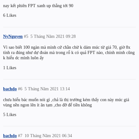
nay kết phiên FPT xanh up thẳng tới 90
6 Likes
NyNguyen
#5
5 Tháng Năm 2021 09:28
Vì sao biết 100 ngàn mà mình cứ chần chừ k dám múc từ giá 70, giờ 8x
tính ra đúng như dự đoán mà trong rổ k có quả FPT nào, chính mình cũng
k hiểu dc mình luôn ấy
1 Likes
bachdo
#6
5 Tháng Năm 2021 13:14
chưa hiểu bác muốn nói gì ,chả là thị trường kém thấy con này múc giá
vùng nền ngon lên ít ăn tạm ,cho đỡ để tiền không
5 Likes
bachdo
#7
10 Tháng Năm 2021 06:34