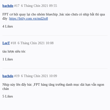
bachdo
#17
6 Tháng Chín 2021 09:55
FPT cơ hội quay lại cho nhóm bluechip ,bác nào chưa có nhịp bắt thì qua
đây :
https://bitly.com.vn/md2io8
4 Likes
LeeT
#18
6 Tháng Chín 2021 10:08
tàu lượn siêu tóc
1 Likes
bachdo
#19
6 Tháng Chín 2021 10:09
Nhịp này lên đấy bác ,FPT hàng tăng trưởng danh mục dài hạn vẫn ngon
chán
5 Likes