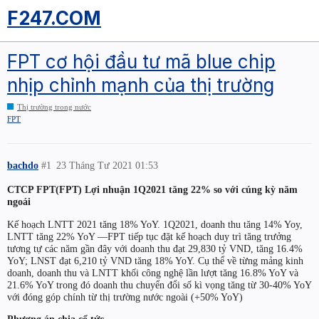
F247.COM
FPT cơ hội đầu tư mã blue chip
nhịp chỉnh mạnh của thị trường
Thị trường trong nước
FPT
bachdo
#1
23 Tháng Tư 2021 01:53
CTCP FPT(FPT) Lợi nhuận 1Q2021 tăng 22% so với cúng kỳ năm
ngoái
Kế hoạch LNTT 2021 tăng 18% YoY. 1Q2021, doanh thu tăng 14% Yoy,
LNTT tăng 22% YoY —FPT tiếp tục đặt kế hoạch duy trì tăng trưởng
tương tự các năm gần đây với doanh thu đạt 29,830 tỷ VND, tăng 16.4%
YoY; LNST đạt 6,210 tỷ VND tăng 18% YoY. Cụ thể về từng mảng kinh
doanh, doanh thu và LNTT khối công nghệ lần lượt tăng 16.8% YoY và
21.6% YoY trong đó doanh thu chuyển đổi số kì vọng tăng từ 30-40% YoY
với đóng góp chính từ thị trường nước ngoài (+50% YoY)