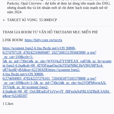
Parkcity, Opal Cityview - dự kiến sẽ đem lại dòng tiền mạnh cho DXG,
nhưng doanh thu và lợi nhuận mới sẽ chỉ được hạch toán mạnh mẽ từ
năm 2024.
TARGET KÌ VỌNG: 55.000Đ/CP
THAM GIA ROOM TƯ VẤN HỖ TRỢ DANH MỤC MIỄN PHÍ
LINK ROOM:
https://bitly.com.vn/txrcfa
https://scontent.fsgn2-6.fna.fbcdn.net/v/t39.30808-
6/274707128_478242310609487_1027268151395683000_n.jpg?
_nc_cat=110&ccb=1-
5&_nc_sid=730e14&_nc_ohc=WVQAaTYY9FEAX_va87t&_nc_ht=sconte
nt.fsgn2-6.fna&oh=00_AT93FmaqOus1kiTEhfN8bLHeVBjU9lPXc4-
oR74zz8EyBA&oe=62238ADEhttps://scontent.fsgn2-
4.fna.fbcdn.net/v/t39.30808-
6/274694903_478242237276161_7204361873181578808_n.jpg?
_nc_cat=109&ccb=1-5&_nc_sid=730e14&_nc_ohc=ho2VDPMjwjgAX-
3VVki&_nc_ht=scontent.fsgn2-
4.fna&oh=00_AT_OxUBEmErF1xVwyJT_fRFezJuSsFRL63ZBnJLSAfbl_
g&oe=6224D207
1 Likes