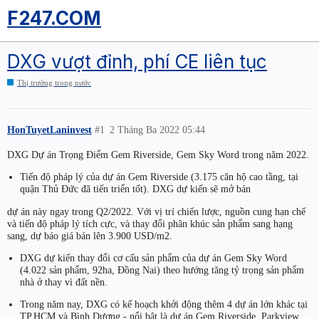
F247.COM
DXG vượt đỉnh, phí CE liên tục
Thị trường trong nước
HonTuyetLaninvest
#1
2 Tháng Ba 2022 05:44
DXG Dự án Trọng Điểm Gem Riverside, Gem Sky Word trong năm 2022.
Tiến độ pháp lý của dự án Gem Riverside (3.175 căn hộ cao tầng, tại
quận Thủ Đức đã tiến triển tốt). DXG dự kiến sẽ mở bán
dự án này ngay trong Q2/2022. Với vị trí chiến lược, nguồn cung hạn chế
và tiến độ pháp lý tích cực, và thay đổi phân khúc sản phẩm sang hạng
sang, dự báo giá bán lên 3.900 USD/m2.
DXG dự kiến thay đổi cơ cấu sản phẩm của dự án Gem Sky Word
(4.022 sản phẩm, 92ha, Đồng Nai) theo hướng tăng tỷ trọng sản phẩm
nhà ở thay vì đất nền.
Trong năm nay, DXG có kế hoạch khởi động thêm 4 dự án lớn khác tại
TP.HCM và Bình Dương - nổi bật là dự án Gem Riverside, Parkview,