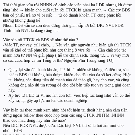
Thì thời gian vừa rồi NHNN có cảnh cáo việc phải hạ LDR nhưng kh được
tăng lshđ → khiến cho cuối tuần rồi TTCK bị giảm mạnh → Các cty BĐS
bán cổ phiếu trả nợ vì bị siết → từ đó thanh khoản TT cũng phục hồi
nhưng không đáng kể
Nhóm BĐS vẫn sẽ còn điêu đứng thời gian sắp tới bởi DIG NVL PDR.
Tình hình NVL là đang căng nhất
Vậy sắp tới TTCK và BĐS sẽ như thế nào ?
-Việc TP, nợ vay, call chéo,… Nếu vẫn giữ nguyên như hiện giờ thì TTCK
vẫn sẽ khó có thể phục hồi như đợt tháng 8 vừa rồi. → Cần chất xúc tác
mạnh hơn từ NN về giải pháp ( hỗ trợ chính sách, thông tư,… vì vậy mới
có các cuộc họp và tin Tổng bí thư Nguyễn Phú Trọng sang TQ)
Quay lại vấn đề thanh khoản, TP thì tất nhiên sẽ không có tiền trả, sản
phẩm BĐS thì không bán được, khiến cho đầu vào đa số kẹt cứng. Hiện
tại không còn dòng tiền đủ mạnh nào để tháo gỡ, hay cho vay, và cũng
không ông nào đủ tin tưởng để cho đôi bên tiếp tục vay trong giai đoạn
này.
Áp lực từ FED từ Vĩ mô lần còn lớn, việc tiếp tục tăng lshđ vẫn có thể
xảy ra, lại gây áp lực nợ lên các doanh nghiệp
Vậy hiện tại theo mình xem nhịp hồi tốt hiện tại thoát hàng nên cầm tiền
đứng ngoài follow theo cuộc họp xem các ông CTCK ,NHTM ,NHNN
tháo cục máu đông này như thế nào?
Nếu DIG PDR NVL được cứu. Đặc biệt NVL thì sẽ là hơi ấm mới cho
nhóm BĐS.