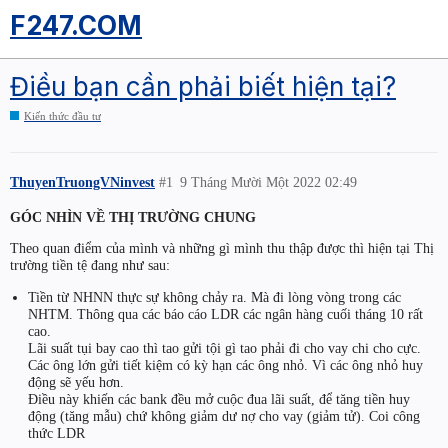
F247.COM
Điều bạn cần phải biết hiện tại?
Kiến thức đầu tư
ThuyenTruongVNinvest
#1
9 Tháng Mười Một 2022 02:49
GÓC NHÌN VỀ THỊ TRƯỜNG CHUNG
Theo quan điểm của mình và những gì mình thu thập được thì hiện tại Thị
trường tiền tệ đang như sau:
Tiền từ NHNN thực sự không chảy ra. Mà đi lòng vòng trong các
NHTM. Thông qua các báo cáo LDR các ngân hàng cuối tháng 10 rất
cao.
Lãi suất tụi bay cao thì tao gửi tội gì tao phải đi cho vay chi cho cực.
Các ông lớn gửi tiết kiệm có kỳ hạn các ông nhỏ. Vì các ông nhỏ huy
động sẽ yếu hơn.
Điều này khiến các bank đều mở cuộc đua lãi suất, để tăng tiền huy
động (tăng mẫu) chứ không giảm dư nợ cho vay (giảm tử). Coi công
thức LDR