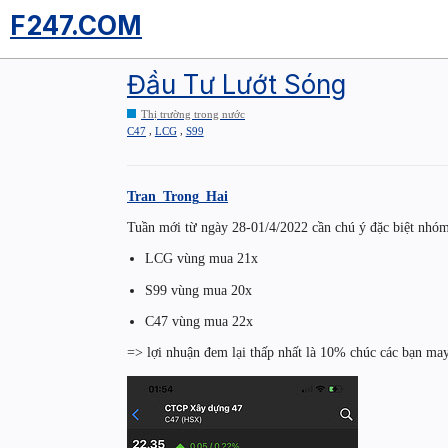
F247.COM
Đầu Tư Lướt Sóng
Thị trường trong nước
,
,
C47
LCG
S99
Tran_Trong_Hai
Tuần mới từ ngày 28-01/4/2022 cần chú ý đặc biệt nhó
LCG vùng mua 21x
S99 vùng mua 20x
C47 vùng mua 22x
=> lợi nhuận đem lại thấp nhất là 10% chúc các bạn ma