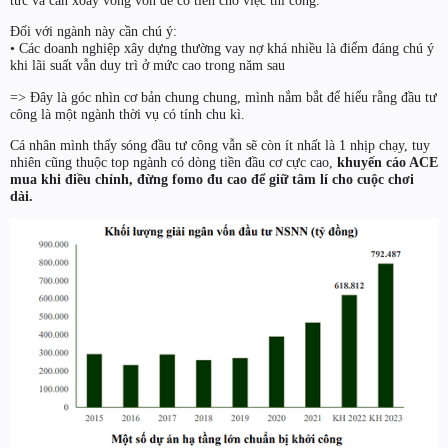
tức và cần xoay vòng vốn để có tiền cho việc thi công.
Đối với ngành này cần chú ý:
• Các doanh nghiệp xây dựng thường vay nợ khá nhiều là điểm đáng chú ý
khi lãi suất vẫn duy trì ở mức cao trong năm sau
=> Đây là góc nhìn cơ bản chung chung, mình nắm bắt để hiểu rằng đầu tư
công là một ngành thời vụ có tính chu kì.
Cá nhân mình thấy sóng đầu tư công vẫn sẽ còn ít nhất là 1 nhịp chạy, tuy
nhiên cũng thuộc top ngành có dòng tiền đầu cơ cực cao,
khuyến cáo ACE
mua khi điều chỉnh, đừng fomo đu cao để giữ tâm lí cho cuộc chơi
dài.