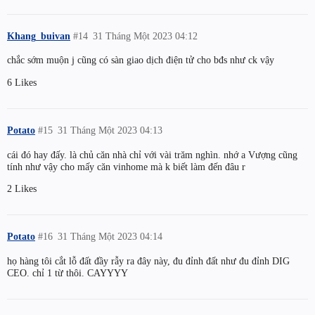
Khang_buivan
#14
31 Tháng Một 2023 04:12
chắc sớm muộn j cũng có sàn giao dịch điện tử cho bđs như ck vậy
6 Likes
Potato
#15
31 Tháng Một 2023 04:13
cái đó hay đấy. là chủ căn nhà chỉ với vài trăm nghìn. nhớ a Vượng cũng
tính như vậy cho mấy căn vinhome mà k biết làm đến đâu r
2 Likes
Potato
#16
31 Tháng Một 2023 04:14
họ hàng tôi cắt lỗ đất đầy rẫy ra đây này, đu đỉnh đất như đu đỉnh DIG
CEO. chỉ 1 từ thôi. CAYYYY