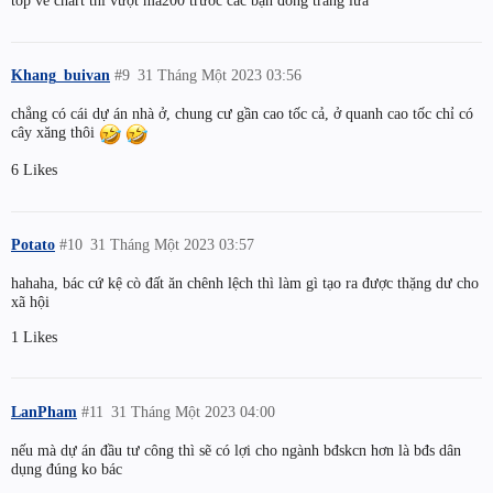
top về chart thì vượt ma200 trước các bạn đồng trang lứa
Khang_buivan
#9
31 Tháng Một 2023 03:56
chẳng có cái dự án nhà ở, chung cư gần cao tốc cả, ở quanh cao tốc chỉ có
cây xăng thôi
6 Likes
Potato
#10
31 Tháng Một 2023 03:57
hahaha, bác cứ kệ cò đất ăn chênh lệch thì làm gì tạo ra được thặng dư cho
xã hội
1 Likes
LanPham
#11
31 Tháng Một 2023 04:00
nếu mà dự án đầu tư công thì sẽ có lợi cho ngành bđskcn hơn là bđs dân
dụng đúng ko bác