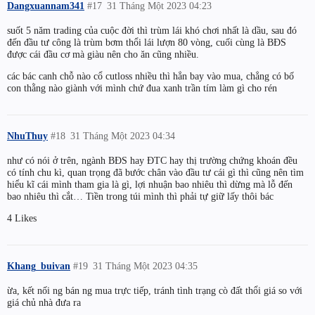
Dangxuannam341
#17
31 Tháng Một 2023 04:23
suốt 5 năm trading của cuộc đời thì trùm lái khó chơi nhất là dầu, sau đó
đến đầu tư công là trùm bơm thổi lái lượn 80 vòng, cuối cùng là BĐS
được cái đầu cơ mà giàu nên cho ăn cũng nhiều.
các bác canh chỗ nào cổ cutloss nhiều thì hẳn bay vào mua, chẳng có bố
con thằng nào giành với mình chứ đua xanh trần tím làm gì cho rén
NhuThuy
#18
31 Tháng Một 2023 04:34
như có nói ở trên, ngành BĐS hay ĐTC hay thị trường chứng khoán đều
có tính chu kì, quan trọng đã bước chân vào đầu tư cái gì thì cũng nên tìm
hiểu kĩ cái mình tham gia là gì, lợi nhuận bao nhiêu thì dừng mà lỗ đến
bao nhiêu thì cắt… Tiền trong túi mình thì phải tự giữ lấy thôi bác
4 Likes
Khang_buivan
#19
31 Tháng Một 2023 04:35
ừa, kết nối ng bán ng mua trực tiếp, tránh tình trạng cò đất thổi giá so với
giá chủ nhà đưa ra