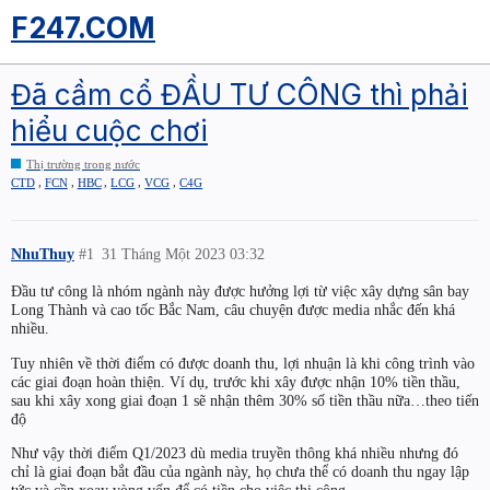
F247.COM
Đã cầm cổ ĐẦU TƯ CÔNG thì phải
hiểu cuộc chơi
Thị trường trong nước
,
,
,
,
,
CTD
FCN
HBC
LCG
VCG
C4G
NhuThuy
#1
31 Tháng Một 2023 03:32
Đầu tư công là nhóm ngành này được hưởng lợi từ việc xây dựng sân bay
Long Thành và cao tốc Bắc Nam, câu chuyện được media nhắc đến khá
nhiều.
Tuy nhiên về thời điểm có được doanh thu, lợi nhuận là khi công trình vào
các giai đoạn hoàn thiện. Ví dụ, trước khi xây được nhận 10% tiền thầu,
sau khi xây xong giai đoạn 1 sẽ nhận thêm 30% số tiền thầu nữa…theo tiến
độ
Như vậy thời điểm Q1/2023 dù media truyền thông khá nhiều nhưng đó
chỉ là giai đoạn bắt đầu của ngành này, họ chưa thể có doanh thu ngay lập