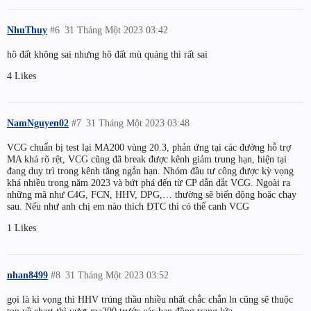
NhuThuy
#6
31 Tháng Một 2023 03:42
hô đất không sai nhưng hô đất mù quáng thì rất sai
4 Likes
NamNguyen02
#7
31 Tháng Một 2023 03:48
VCG chuẩn bị test lại MA200 vùng 20.3, phản ứng tại các đường hỗ trợ
MA khá rõ rệt, VCG cũng đã break được kênh giảm trung hạn, hiện tại
đang duy trì trong kênh tăng ngắn hạn. Nhóm đầu tư công được kỳ vọng
khá nhiều trong năm 2023 và bứt phá đến từ CP dẫn dắt VCG. Ngoài ra
những mã như C4G, FCN, HHV, DPG,… thường sẽ biến động hoặc chạy
sau. Nếu như anh chị em nào thích ĐTC thì có thể canh VCG
1 Likes
nhan8499
#8
31 Tháng Một 2023 03:52
gọi là kì vọng thì HHV trúng thầu nhiều nhất chắc chắn ln cũng sẽ thuộc