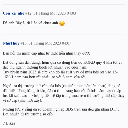
Con_ca_nho
#12
31 Tháng Một 2023 04:03
Đệ anh Bẩy à, đi Lào về chưa anh
NhuThuy
#13
31 Tháng Một 2023 04:07
Bạn hỏi thì mình cập nhật từ thực tiễn nhìn thấy được
Bất động sản dân dụng: hôm qua có dòng tiền do KQKD quý 4 khá tốt vì
đặc thù ngành thường book lợi nhuận vào cuối năm.
Tuy nhiên năm 2023 sẽ cực khó do lãi suất vay để mua bđs rơi vào 13-
16%/1 năm cao hơn rất nhiều so với 3 năm vừa rồi.
Ngoài ra thị trường thứ cấp của bđs (cá nhân mua bán lẫn nhau) đang có
dấu hiệu đóng băng từ lâu, đã có tình trạng bán cắt lỗ bđs năm nay do áp
lực lãi suất cao => lượng tiền sẽ tập trung mua rẻ ở thị trường thứ cấp thay
vì sơ cấp (nhà mới xây).
Nhưng lưu ý rằng đa số doanh nghiệp BĐS trên sàn đều ghi nhận DThu
Lợi nhuận từ thị trường sơ cấp.
7 Likes