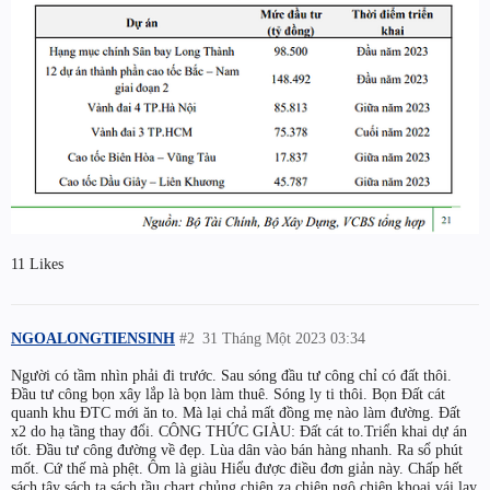
11 Likes
NGOALONGTIENSINH
#2
31 Tháng Một 2023 03:34
Người có tầm nhìn phải đi trước. Sau sóng đầu tư công chỉ có đất thôi.
Đầu tư công bọn xây lắp là bọn làm thuê. Sóng ly ti thôi. Bọn Đất cát
quanh khu ĐTC mới ăn to. Mà lại chả mất đồng mẹ nào làm đường. Đất
x2 do hạ tầng thay đổi. CÔNG THỨC GIÀU: Đất cát to.Triển khai dự án
tốt. Đầu tư công đường về đẹp. Lùa dân vào bán hàng nhanh. Ra sổ phút
mốt. Cứ thế mà phệt. Ôm là giàu Hiểu được điều đơn giản này. Chấp hết
sách tây sách ta sách tầu chart chủng chiên za chiên ngô chiên khoai vái lạy