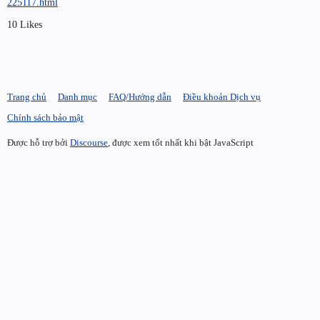
225117.html
10 Likes
Trang chủ
Danh mục
FAQ/Hướng dẫn
Điều khoản Dịch vụ
Chính sách bảo mật
Được hỗ trợ bởi
Discourse
, được xem tốt nhất khi bật JavaScript