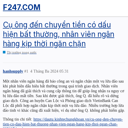
F247.COM
Cụ ông đến chuyển tiền có dấu
hiện bất thường, nhân viên ngân
hàng kịp thời ngăn chặn
Thị trường trong nước
hanhsupply
#1
4 Tháng Ba 2024 05:31
Một nhân viên ngân hàng đã báo công an và ngăn chặn một vụ lừa đảo sau
khi phát hiện dấu hiệu bất thường trong quá trình giao dịch. Nhân viên
ngân hàng đã giải thích và cung cấp thông tin để giúp ông nhận ra nguy cơ
bị lừa đảo mất tiền. Sau khi được giải thích, ông Q. đã hiểu rõ và dừng
giao dịch. Công an huyện Can Lộc và Phòng giao dịch VietinBank Can
Lộc đã phối hợp ngăn chặn kịp thời một vụ lừa đảo. Nhiều trường hợp lừa
đảo tinh vi khác cũng đã xuất hiện, ví dụ như ông Q. không phải hiếm gặp.
Thông tin chi tiết:
https://dautu.kinhtechungkhoan.vn/cu-ong-den-chuyen-
tien-co-dau-hien-bat-thuong-nhan-vien-ngan-hang-kip-thoi-ngan-chan-