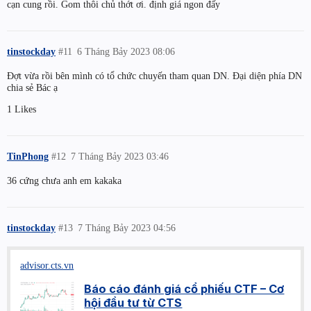
cạn cung rồi. Gom thôi chủ thớt ơi. định giá ngon đấy
tinstockday
#11
6 Tháng Bảy 2023 08:06
Đợt vừa rồi bên mình có tổ chức chuyến tham quan DN. Đại diện phía DN
chia sẻ Bác ạ
1 Likes
TinPhong
#12
7 Tháng Bảy 2023 03:46
36 cứng chưa anh em kakaka
tinstockday
#13
7 Tháng Bảy 2023 04:56
advisor.cts.vn
Báo cáo đánh giá cổ phiếu CTF – Cơ
hội đầu tư từ CTS