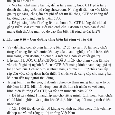
nhuận ra nhiều hơ
→ Với bản chất mảng bán lẻ, để lãi tăng mạnh, buộc CTF phải tăng
doanh thu bằng việc mở rộng showroom. Nhưng đi sâu hơn vào khâu
giá trị gia tăng, cắt giảm chi phí để tối ưu lãi ròng, CTF sẽ không thể
tác động vào mảng bán lẻ thêm được
→ Để gia tăng biên lãi ròng lên cao hơn nữa, CTF không thể chỉ cố
gắng kiểm soát chi phí. Bởi bản chất của 1 doanh nghiệp bán lẻ chỉ
mang tính thương mại, do đó cao lắm biên lãi ròng sẽ đạt là 2%
2/ Lắp ráp ô tô – Con đường tăng biên lãi ròng về lâu dài
Vậy để nâng con số biên lãi ròng lên, từ đó tạo ra mức lãi ròng chưa
từng có trong lịch sử trước đến nay của doanh nghiệp, cần 1 bước tiến
mới trong kinh doanh, đó chính là mở rộng hơn về chuỗi giá trị
Lắp ráp là BƯỚC CHẬP CHỮNG ĐẦU TIÊN cho tham vọng lấn sâu
vào chuỗi giá trị ngành ô tô của CTF. Với mảng kinh doanh này, giá trị
tăng thêm của 1 chiếc ô tô sẽ nhiều hơn, khi mà CTF tự chủ khâu lắp
ráp đầu vào, công đoạn hoàn thiện 1 chiếc xe để cung cấp cho mảng bán
lẻ, đem đến tay người tiêu dùng
Trung bình trên thế giới, 1 doanh nghiệp có thêm mảng lắp ráp ô tô có
thể đem lại
3% biên lãi ròng
, con số tốt hơn rất nhiều so với trung
bình biên lãi ròng của CTF, và tốt hơn mức của năm 2022
→ Để tự xây dựng 1 mảng lắp ráp cho riêng mình, CTF hoàn toàn chưa
có đủ kinh nghiệm và nguồn lực để thực hiện thay đổi mang tính chiến
lược này
→ Cần 1 đối tác đã có sẵn bộ khung và kinh nghiệm trong lĩnh vực này
để hợp tác và mở rộng tại thị trường Việt Nam.