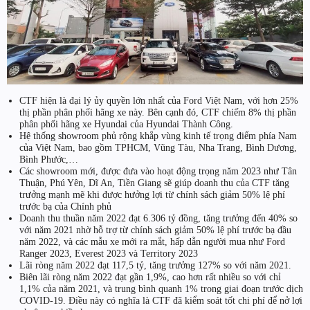
CTF hiện là đại lý ủy quyền lớn nhất của Ford Việt Nam, với hơn 25%
thị phần phân phối hãng xe này. Bên cạnh đó, CTF chiếm 8% thị phần
phân phối hãng xe Hyundai của Hyundai Thành Công.
Hệ thống showroom phủ rộng khắp vùng kinh tế trọng điểm phía Nam
của Việt Nam, bao gồm TPHCM, Vũng Tàu, Nha Trang, Bình Dương,
Bình Phước,…
Các showroom mới, được đưa vào hoạt động trọng năm 2023 như Tân
Thuận, Phú Yên, Dĩ An, Tiền Giang sẽ giúp doanh thu của CTF tăng
trưởng mạnh mẽ khi được hưởng lợi từ chính sách giảm 50% lệ phí
trước bạ của Chính phủ
Doanh thu thuần năm 2022 đạt 6.306 tỷ đồng, tăng trưởng đến 40% so
với năm 2021 nhờ hỗ trợ từ chính sách giảm 50% lệ phí trước bạ đầu
năm 2022, và các mẫu xe mới ra mắt, hấp dẫn người mua như Ford
Ranger 2023, Everest 2023 và Territory 2023
Lãi ròng năm 2022 đạt 117,5 tỷ, tăng trưởng 127% so với năm 2021.
Biên lãi ròng năm 2022 đạt gần 1,9%, cao hơn rất nhiều so với chỉ
1,1% của năm 2021, và trung bình quanh 1% trong giai đoạn trước dịch
COVID-19. Điều này có nghĩa là CTF đã kiểm soát tốt chi phí để nở lợi