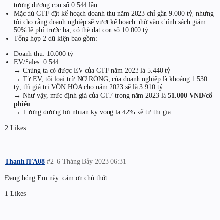
tương đương con số 0.544 lần
Mặc dù CTF đặt kế hoạch doanh thu năm 2023 chỉ gần 9.000 tỷ, nhưng
tôi cho rằng doanh nghiệp sẽ vượt kế hoạch nhờ vào chính sách giảm
50% lệ phí trước bạ, có thể đạt con số 10.000 tỷ
Tổng hợp 2 dữ kiện bao gồm:
Doanh thu: 10.000 tỷ
EV/Sales: 0.544
→ Chúng ta có được EV của CTF năm 2023 là 5.440 tỷ
→ Từ EV, tôi loại trừ NỢ RÒNG, của doanh nghiệp là khoảng 1.530
tỷ, thì giá trị VỐN HÓA cho năm 2023 sẽ là 3.910 tỷ
→ Như vậy, mức định giá của CTF trong năm 2023 là
51.000 VND/cổ
phiếu
→ Tương đương lợi nhuận kỳ vọng là 42% kể từ thị giá
2 Likes
ThanhTFA08
#2
6 Tháng Bảy 2023 06:31
Đang hóng Em này. cảm ơn chủ thớt
1 Likes