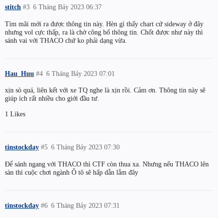
stitch
#3
6 Tháng Bảy 2023 06:37
Tìm mãi mới ra được thông tin này. Hèn gì thấy chart cứ sideway ở đây
nhưng vol cực thấp, ra là chờ công bố thông tin. Chốt được như này thì
sánh vai với THACO chứ ko phải dạng vừa.
Hau_Huu
#4
6 Tháng Bảy 2023 07:01
xịn sò quá, liên kết với xe TQ nghe là xịn rồi. Cảm ơn. Thông tin này sẽ
giúp ích rất nhiều cho giới đầu tư.
1 Likes
tinstockday
#5
6 Tháng Bảy 2023 07:30
Để sánh ngang với THACO thì CTF còn thua xa. Nhưng nếu THACO lên
sàn thì cuộc chơi ngành Ô tô sẽ hấp dẫn lắm đây
tinstockday
#6
6 Tháng Bảy 2023 07:31