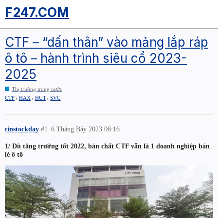
F247.COM
CTF – “dấn thân” vào mảng lắp ráp
ô tô – hành trình siêu cổ 2023-
2025
Thị trường trong nước
,
,
,
CTF
HAX
HUT
SVC
tinstockday
#1
6 Tháng Bảy 2023 06:16
1/ Dù tăng trưởng tốt 2022, bản chất CTF vẫn là 1 doanh nghiệp bán
lẻ ô tô