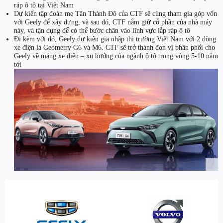
ráp ô tô tại Việt Nam
Dự kiến tập đoàn mẹ Tân Thành Đô của CTF sẽ cùng tham gia góp vốn
với Geely để xây dựng, và sau đó, CTF nắm giữ cổ phần của nhà máy
này, và tận dụng để có thể bước chân vào lĩnh vực lắp ráp ô tô
Đi kèm với đó, Geely dự kiến gia nhập thị trường Việt Nam với 2 dòng
xe điện là Geometry G6 và M6. CTF sẽ trở thành đơn vị phân phối cho
Geely về mảng xe điện – xu hướng của ngành ô tô trong vòng 5-10 năm
tới