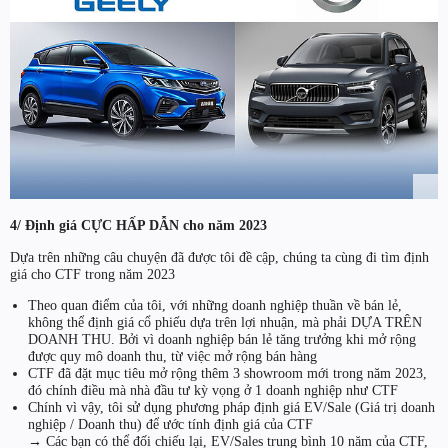
4/ Định giá CỰC HẤP DẪN cho năm 2023
Dựa trên những câu chuyện đã được tôi đề cập, chúng ta cùng đi tìm định
giá cho CTF trong năm 2023
Theo quan điểm của tôi, với những doanh nghiệp thuần về bán lẻ,
không thể định giá cổ phiếu dựa trên lợi nhuận, mà phải DỰA TRÊN
DOANH THU. Bởi vì doanh nghiệp bán lẻ tăng trưởng khi mở rộng
được quy mô doanh thu, từ việc mở rộng bán hàng
CTF đã đặt mục tiêu mở rộng thêm 3 showroom mới trong năm 2023,
đó chính điều mà nhà đầu tư kỳ vọng ở 1 doanh nghiệp như CTF
Chính vì vậy, tôi sử dụng phương pháp định giá EV/Sale (Giá trị doanh
nghiệp / Doanh thu) để ước tính định giá của CTF
→ Các bạn có thể đối chiếu lại, EV/Sales trung bình 10 năm của CTF,