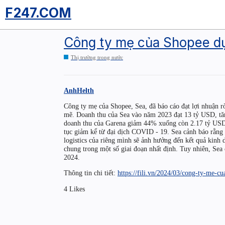
F247.COM
Công ty mẹ của Shopee dự 
Thị trường trong nước
AnhHelth
Công ty mẹ của Shopee, Sea, đã báo cáo đạt lợi nhuận r
mẽ. Doanh thu của Sea vào năm 2023 đạt 13 tỷ USD, tă
doanh thu của Garena giảm 44% xuống còn 2.17 tỷ USD 
tục giảm kể từ đại dịch COVID - 19. Sea cảnh báo rằng 
logistics của riêng mình sẽ ảnh hưởng đến kết quả kinh 
chung trong một số giai đoạn nhất định. Tuy nhiên, Sea 
2024.
Thông tin chi tiết:
https://fili.vn/2024/03/cong-ty-me-
4 Likes