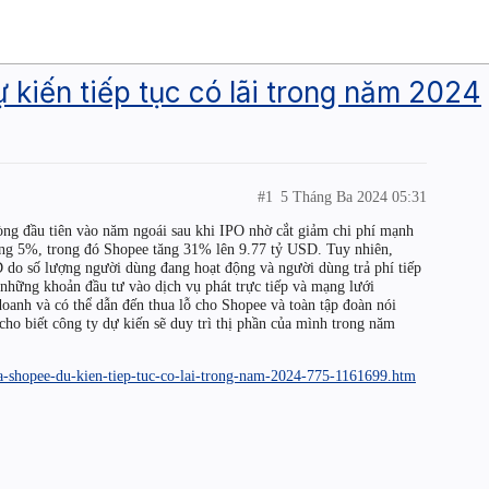
kiến tiếp tục có lãi trong năm 2024
#1
5 Tháng Ba 2024 05:31
òng đầu tiên vào năm ngoái sau khi IPO nhờ cắt giảm chi phí mạnh
ng 5%, trong đó Shopee tăng 31% lên 9.77 tỷ USD. Tuy nhiên,
do số lượng người dùng đang hoạt động và người dùng trả phí tiếp
những khoản đầu tư vào dịch vụ phát trực tiếp và mạng lưới
doanh và có thể dẫn đến thua lỗ cho Shopee và toàn tập đoàn nói
cho biết công ty dự kiến sẽ duy trì thị phần của mình trong năm
cua-shopee-du-kien-tiep-tuc-co-lai-trong-nam-2024-775-1161699.htm