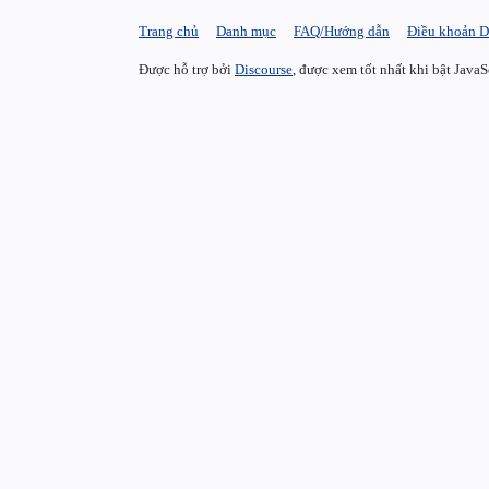
Trang chủ
Danh mục
FAQ/Hướng dẫn
Điều khoản D
Được hỗ trợ bởi
Discourse
, được xem tốt nhất khi bật JavaS