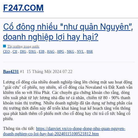
F247.COM
Cổ đông nhiều "như quân Nguyên”,
doanh nghiệp lợi hay hại?
Thị trường trong nước
,
,
,
,
,
,
,
,
,
CEO
CII
DIG
DXG
EIB
HAG
HPG
NKG
NVL
BSR
Bao4231
#1
15 Tháng Một 2024 07:22
Lượng cổ đông của nhiều doanh nghiệp tăng lên chóng mặt sau hoạt động
"giải cứu" cổ phiếu, tuy nhiên, số cổ đông của Novaland và Đất Xanh vẫn
khiêm tốn so với Hòa Phát. Các chuyên gia chứng khoán cho rằng, dòng
tiền xuất phát từ lực lượng nhà đầu tư cá nhân, chiếm từ 80 - 90% thanh
khoản toàn thị trường. Nhiều doanh nghiệp đã tận dụng sự hưng phấn của
thị trường thời điểm này để triển khai hàng loạt kế hoạch tăng vốn thông
qua phát hành thêm cổ phiếu mới cho cổ đông hay chi trả cổ tức bằng cổ
phiếu.
Thông tin chi tiết:
https://danviet.vn/co-dong-dong-nhu-quan-nguyen-
doanh-nghiep-co-loi-hay-hai-20240115100521812.htm