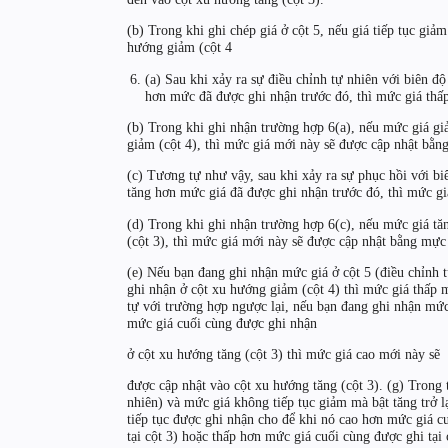
(b) Trong khi ghi chép giá ở cột 5, nếu giá tiếp tục giả
hướng giảm (cột 4
(a) Sau khi xảy ra sự điều chỉnh tự nhiên với biên độ
hơn mức đã được ghi nhận trước đó, thì mức giá thấp 
(b) Trong khi ghi nhận trường hợp 6(a), nếu mức giá g
giảm (cột 4), thì mức giá mới này sẽ được cập nhật bằn
(c) Tương tự như vậy, sau khi xảy ra sự phục hồi với biê
tăng hơn mức giá đã được ghi nhận trước đó, thì mức gi
(d) Trong khi ghi nhận trường hợp 6(c), nếu mức giá tă
(cột 3), thì mức giá mới này sẽ được cập nhật bằng mực
(e) Nếu bạn đang ghi nhận mức giá ở cột 5 (điều chỉnh 
ghi nhận ở cột xu hướng giảm (cột 4) thì mức giá thấp 
tự với trường hợp ngược lại, nếu bạn đang ghi nhận mức 
mức giá cuối cùng được ghi nhận
ở cột xu hướng tăng (cột 3) thì mức giá cao mới này sẽ
được cập nhật vào cột xu hướng tăng (cột 3). (g) Trong 
nhiên) và mức giá không tiếp tục giảm mà bật tăng trở l
tiếp tục được ghi nhận cho để khi nó cao hơn mức giá cu
tại cột 3) hoặc thấp hơn mức giá cuối cùng được ghi tại 