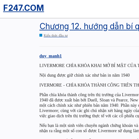
F247.COM
Chương 12. hướng dẫn bí q
Kiến thức đầu tư
duy_manh1
LIVERMORE CHÌA KHÓA KHAI MỞ BỈ MẬT CỦA 
Nội dung được giữ chính xác như bản in năm 1940
IVERMORE - CHÌA KHÓA THÀNH CÔNG TRÊN T
Phần chìa khóa thành công trên thị trường của Livermor
1940 đã được xuất bản bởi Duell, Sloan và Pearce, New 
một cách chính xác như phiên bản năm 1940. Phần này củ
Livermore; cùng với các ghi chú nhận xét hàng ngày củ
việc giao dịch trên thị trưởng thực tế với các cổ phiếu cụ
Nếu bạn là một sinh viên chuyên ngành chứng khoán và l
nhận ra rằng một số con số được Livermore sử dụng làm 