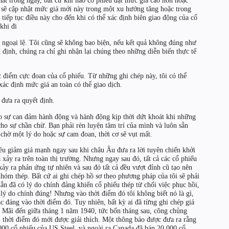
nhất trong ngày, bất cứ khi nào cổ phiếu đạt mức giá cao hơn hoặc
i sẽ cập nhật mức giá mới này trong một xu hướng tăng hoặc trong
 tiếp tục điều này cho đến khi có thể xác định biên giao động của cổ
khi đi
 ngoại lệ. Tôi cũng sẽ không bao biện, nếu kết quả không đúng như
 định, chúng ra chỉ ghi nhận lại chúng theo những diễn biến thực tế
ác điểm cực đoan của cổ phiếu. Từ những ghi chép này, tôi có thể
xác định mức giá an toàn có thể giao dịch.
 đưa ra quyết định.
o sự can đảm hành động và hành động kịp thời dứt khoát khi những
ho sự chần chừ. Bạn phải rèn luyện tâm trí của mình và luôn sẵn
 chờ một lý do hoặc sự cam đoan, thời cơ sẽ vụt mất.
đều giảm giá mạnh ngay sau khi châu Âu đưa ra lời tuyên chiến khởi
xảy ra trên toàn thị trường. Nhưng ngay sau đó, tất cả các cổ phiếu
ảy ra phản ứng tự nhiên và sau đó tất cả đều vượt đỉnh cũ tạo nên
hóm thép. Bất cứ ai ghi chép hồ sơ theo phương pháp của tôi sẽ phải
ắn đã có lý do chính đảng khiến cổ phiếu thép từ chối việc phục hồi,
lý do chính đúng! Nhưng vào thời điểm đó tôi không biết nó là gì,
xác đáng vào thời điểm đó. Tuy nhiên, bất kỳ ai đã từng ghi chép giá
. Mãi đến giữa tháng 1 năm 1940, tức bốn tháng sau, công chủng
i thời điểm đó mới được giải thích. Một thông báo được đưa ra rằng
000 cổ phiếu của US Steel, và ngoài ra Canada đã bán 20.000 cổ