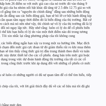
thấp hơn 26 điểm so với mức giá cao của nó trước đó vào tháng 9
i giá của ba nhóm nổi bật khác đã tăng từ 2.5 đến 12.75 giá so với
i cố gắng tìm ra “nguyên do chính đáng” đằng sau những biến động
do ẩn đằng sau các biến động giá, bạn sẽ bỏ lỡ cơ hội hành động kịp
cần quan tâm ngay thời điểm đó là biển động của thị trường. Bất cứ
 cách mà nó nên như vậy, thì chính sự vô lý của thị trường đã là lý
đổi nó ngay lập tức. Hãy nhớ rằng: luôn có lý do để cổ phiếu biến
 thể khi bạn hiểu rõ lý do vào một thời điểm nào đó trong tương
n. Tôi xin nhắc lại rằng phương pháp của tôi không cung
g các biến động ngắn hạn xảy ra trong một xu hướng lớn. Mục đích
iá chạm đến mức giá cực đoan từ đó giảm thiểu rủi ro khi mua thêm
 bạn sẽ tìm thấy công thức giá trị đầu trung thành theo đuổi và tuân
hức này được thiết kế cho các cổ phiếu. đang bán trên mức giá hoặc
c dụng trong việc dự đoán hành động thị trường của tất cả các cổ
h trong công thức trước khi áp dụng đối với những cổ phiếu có mức
 sẽ luôn có những người có đủ sự quan tâm để có thể tìm hiểu, tiếp
chép của tôi, với lời giải thích đầy đủ về các số liệu mà tôi đã ghi
3) bằng mực đen.