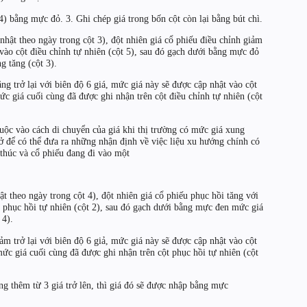
) bằng mực đỏ. 3. Ghi chép giá trong bốn cột còn lại bằng bút chì.
hật theo ngày trong cột 3), đột nhiên giá cổ phiếu điều chỉnh giảm
 vào cột điều chỉnh tự nhiên (cột 5), sau đó gạch dưới bằng mực đỏ
g tăng (cột 3).
ăng trở lại với biên độ 6 giá, mức giá này sẽ được cập nhật vào cột
c giá cuối cùng đã được ghi nhận trên cột điều chỉnh tự nhiên (cột
huộc vào cách di chuyển của giá khi thị trường có mức giá xung
ở để có thể đưa ra những nhận định về việc liệu xu hướng chính có
 thúc và cổ phiếu đang đi vào một
 theo ngày trong cột 4), đột nhiên giá cổ phiếu phục hồi tăng với
t phục hồi tự nhiên (cột 2), sau đó gạch dưới bằng mực đen mức giá
 4).
ảm trở lại với biên độ 6 giả, mức giá này sẽ được cập nhật vào cột
c giá cuối cùng đã được ghi nhận trên cột phục hồi tự nhiên (cột
tăng thêm từ 3 giá trở lên, thì giá đó sẽ được nhập bằng mực