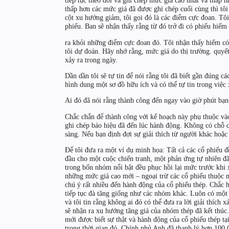
tiếp tục theo dõi và ghi chép mức giá cao nhất và thấp 
thấp hơn các mức giá đã được ghi chép cuối cùng thì tô
cột xu hướng giảm, tôi gọi đó là các điểm cực đoan. Tôi
phiếu. Ban sẽ nhận thấy rằng từ đó trở đi có phiếu hiếm 
ra khỏi những điểm cực đoan đó. Tôi nhận thấy hiếm có
tôi dự đoán. Hãy nhớ rằng, mức giá do thị trường. quyết
xảy ra trong ngày.
Dần dần tôi sẽ tự tin để nói rằng tôi đã biết gần đúng c
hình dung một sơ đồ hữu ích và có thể tự tin trong việc 
Ai đó đã nói rằng thành công đến ngay vào giờ phút bạn
Chắc chắn để thành công với kế hoạch này phụ thuộc và
ghi chép báo hiệu đã đến lúc hành động. Không có chỗ c
sàng. Nếu bạn định đợi sự giải thích từ người khác hoặc
Để tôi đưa ra một ví dụ minh họa: Tất cả các cổ phiếu 
đầu cho một cuộc chiến tranh, một phản ứng tự nhiên đã 
trong bốn nhóm nổi bật đều phục hồi lại mức trước khi x
những mức giá cao mới – ngoại trừ các cổ phiếu thuộc n
chú ý rất nhiều đến hành động của cổ phiếu thép. Chắc h
tiếp tục đà tăng giống như các nhóm khác. Luôn có một 
và tôi tin rằng không ai đó có thể đưa ra lời giải thích 
sẽ nhận ra xu hướng tăng giá của nhóm thép đã kết thúc
mới được biết sự thật và hành động của cổ phiếu thép tạ
trong thời gian đó, Chính phủ Anh đã thanh lý hơn 100.