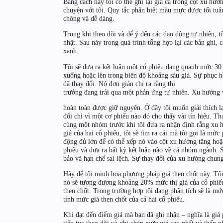
Bằng cách này tôi có thể ghi lại giá cả trong cột xu hư
chuyện với tôi. Quy tắc phân biệt màu mực được tối tuâ
chóng và dễ dàng.
Trong khi theo dõi và để ý đến các dao động tự nhiên, t
nhật. Sau này trong quá trình tổng hợp lại các bản ghi,
xanh.
Tôi sẽ đưa ra kết luận một cổ phiếu đang quanh mức 30 
xuống hoặc lên trong biên độ khoảng sáu giá. Sự phục h
đã thay đổi. Nó đơn giản chỉ ra rằng thị
trưởng đang trải qua một phản ứng tự nhiên. Xu hướng 
hoàn toàn được giữ nguyên. Ở đây tôi muốn giải thích l
đổi chỉ vì một cơ phiếu nào đó cho thấy vài tín hiệu. Tha
cùng một nhóm trước khi tôi đưa ra nhận định rằng xu
giả của hai cổ phiếu, tôi sẽ tìm ra cái mà tôi gọi là mức
động đủ lớn để có thể xếp nó vào cột xu hướng tăng hoặ
phiếu và đưa ra bất kỳ kết luận nào về cả nhóm ngành. 
bảo và hạn chế sai lệch. Sự thay đổi của xu hướng chun
Hãy để tôi minh họa phương pháp giá then chốt này. Tôi
nó sẽ tương đương khoảng 20% mức thị giá của cổ phiếu
then chốt. Trong trường hợp tôi đang phân tích sẽ là mứ
tính mức giá then chốt của cả hai cổ phiếu.
Khi đạt đến điểm giá mà bạn đã ghi nhận – nghĩa là giá 