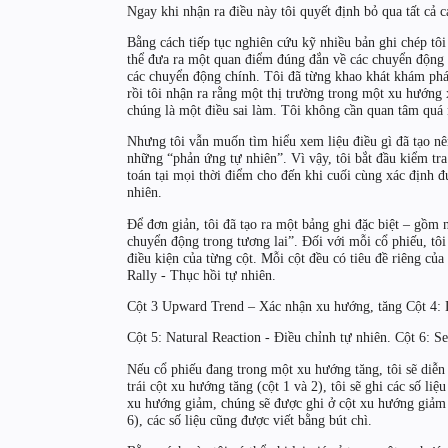
Ngay khi nhận ra điều này tôi quyết định bỏ qua tất cả 
Bằng cách tiếp tục nghiên cứu kỹ nhiều bản ghi chép tôi 
thể đưa ra một quan điểm đúng đắn về các chuyển động ch
các chuyển động chính. Tôi đã từng khao khát khám ph
rồi tôi nhận ra rằng một thị trường trong một xu hướng
chúng là một điều sai làm. Tôi không cần quan tâm quá
Nhưng tôi vẫn muốn tìm hiểu xem liệu điều gì đã tạo nê
những “phản ứng tự nhiên”. Vì vậy, tôi bắt đầu kiểm tra
toán tại mọi thời điểm cho đến khi cuối cùng xác định 
nhiên.
Để đơn giản, tôi đã tạo ra một bảng ghi đặc biệt – gồm 
chuyển động trong tương lai”. Đối với mỗi cổ phiếu, tôi
điều kiện của từng cột. Mỗi cột đều có tiêu đề riêng của
Rally - Thục hồi tự nhiên.
Cột 3 Upward Trend – Xác nhận xu hướng, tăng Cột 4
Cột 5: Natural Reaction - Điều chỉnh tự nhiên. Cột 6: S
Nếu cổ phiếu đang trong một xu hướng tăng, tôi sẽ diễ
trái cột xu hướng tăng (cột 1 và 2), tôi sẽ ghi các số l
xu hướng giảm, chúng sẽ được ghi ở cột xu hướng giảm 
6), các số liệu cũng được viết bằng bút chì.