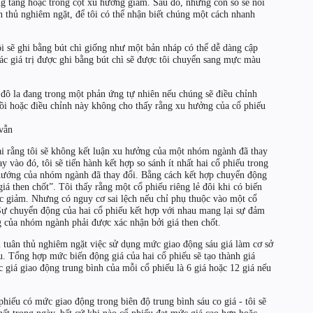
ớng tăng hoặc trong cột xu hướng giảm. Sau đó, những con số sẽ nói
n thủ nghiêm ngặt, để tôi có thể nhận biết chúng một cách nhanh
ôi sẽ ghi bằng bút chì giống như một bản nháp có thể dễ dàng cập
 các giá trị được ghi bằng bút chì sẽ được tôi chuyển sang mực màu
đô la đang trong một phản ứng tự nhiên nếu chúng sẽ điều chỉnh
ồi hoặc điều chỉnh này không cho thấy rằng xu hưởng của cổ phiếu
vẫn
ại rằng tôi sẽ không kết luận xu hưởng của một nhóm ngành đã thay
y vào đó, tôi sẽ tiến hành kết hợp so sánh ít nhất hai cổ phiếu trong
 hướng của nhóm ngành đã thay đổi. Bằng cách kết hợp chuyển động
 giá then chốt”. Tôi thấy rằng một cổ phiếu riêng lẻ đôi khi có biến
c giảm. Nhưng có nguy cơ sai lệch nếu chỉ phụ thuộc vào một cổ
Sự chuyển động của hai cổ phiếu kết hợp với nhau mang lại sự đảm
g của nhóm ngành phải được xác nhận bởi giá then chốt.
 tuân thủ nghiêm ngặt việc sử dụng mức giao động sáu giá làm cơ sở
. Tổng hợp mức biến động giá của hai cổ phiếu sẽ tạo thành giá
c giá giao động trung bình của mỗi cổ phiếu là 6 giá hoặc 12 giá nếu
phiếu có mức giao động trong biên độ trung bình sáu co giá - tôi sẽ