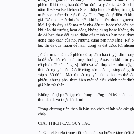
phiếu. Khi thông báo đó được đưa ra, giá của US Steel 
năm 1939 và Bethlehem Steel thấp hơn 29 điểm, trong kh
mức cao trước đó. Sự cố này đã chứng tỏ sự điên rồ kh
giá. Nếu bạn chờ đợi cho đến khi bạn hiểu được nguyên 
lúc! Lý do duy nhất mà một nhà đầu tư hoặc nhà đầu cơ 
khi nào thị trường hoạt động không đúng hoặc không theo
do để bạn thay đổi quan điểm của mình và bạn phải thay 
động theo cách của nó. Nhưng cũng nên nhớ rằng: Rất có
lai, thì đã quá muộn để hành động và đạt được lợi nhuậ
, điểm mua thêm cổ phiếu có sự đảm bảo tuyệt đỉn tron
là để nắm bắt các phản ứng thường sẽ xảy ra khi mức g
cổ phiếu đề của tăng, vị thiếu và với thực dịch như vậy,
thủ các nguyên tắc. Có lẽ cũng nên nhắc lại rằng công t
xấp xỉ 30 đô la. Mặc dù các nguyên tắc cơ bản có thể tá
phiếu, nhưng phải thực hiện một số điều chỉnh nhất địn
giá bán rất thấp.
Không có gì phức tạp cả. Trong những thời kỳ khác nhau
thu nhanh và thực hành nó.
Trong chương tiếp theo là bản sao chép chính xác các ghi 
chép.
GIẢI THÍCH CÁC QUY TẮC
Ghi chép giá trong cột xác nhận xu hướng tăng (cột 