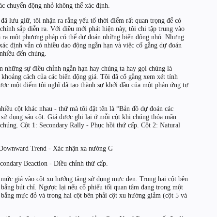
các chuyển động nhỏ không thể xác định.
đã lưu giữ, tôi nhận ra rằng yếu tố thời điểm rất quan trọng để có
ính sắp diễn ra. Với điều mới phát hiện này, tôi chi tập trung vào
á ra một phương pháp có thể dự đoán những biến động nhỏ. Nhưng
 xác định vẫn có nhiều dao động ngắn hạn và việc cố gắng dự đoán
 nhiều đến chúng.
n những sự điều chỉnh ngắn hạn hay chúng ta hay gọi chúng là
 khoảng cách của các biến động giá. Tôi đã cố gằng xem xét tính
được một điểm tôi nghĩ đã tạo thành sự khởi đầu của một phản ứng tự
nhiều cột khác nhau - thứ mà tôi đặt tên là “Bản đồ dự đoán các
 sử dụng sáu cột. Giá được ghi lại ở mỗi cột khi chúng thỏa mãn
 chúng. Cột 1: Secondary Rally - Phục hồi thứ cấp. Cột 2: Natural
: Downward Trend - Xác nhận xa nướng G
econdary Beaction - Điều chỉnh thứ cấp.
n mức giá vào cột xu hướng tăng sử dụng mực đen. Trong hai cột bên
iệu bằng bút chỉ. Ngược lại nếu cổ phiếu tối quan tâm đang trong một
bằng mực đỏ và trong hai cột bên phải cột xu hướng giảm (cột 5 và