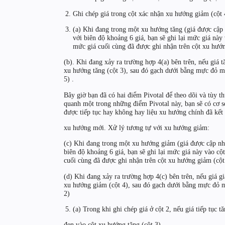
Ghi chép giá trong cột xác nhận xu hướng giảm (cột 4
(a) Khi đang trong một xu hướng tăng (giá được cập n
với biên độ khoảng 6 giá, bạn sẽ ghi lại mức giá này
mức giá cuối cùng đã được ghi nhận trên cột xu hướn
(b). Khi đang xảy ra trường hợp 4(a) bên trên, nếu giá t
xu hướng tăng (cột 3), sau đó gạch dưới bằng mực đỏ mứ
5) .
Bây giờ bạn đã có hai điểm Pivotal để theo dõi và tùy t
quanh một trong những điểm Pivotal này, bạn sẽ có cơ s
được tiếp tục hay không hay liệu xu hướng chính đã kết
xu hướng mới. Xử lý tương tự với xu hướng giảm:
(c) Khi đang trong một xu hướng giảm (giá được cập nhật
biên độ khoảng 6 giá, bạn sẽ ghi lại mức giá này vào cộ
cuối cùng đã được ghi nhận trên cột xu hướng giảm (cột
(d) Khi đang xảy ra trường hợp 4(c) bên trên, nếu giá gi
xu hướng giảm (cột 4), sau đó gạch dưới bằng mực đỏ mứ
2)
(a) Trong khi ghi chép giá ở cột 2, nếu giá tiếp tục 
đen vào cột xu hướng tăng (cột 3).