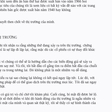
ả khi xem đến ấn bản thứ hai được xuất bản vào năm 1966 boi
ục tiêu của chúng tôi là xem liệu có bất kỳ vấn đề nào với các trang
g phiên bản gốc được xuất bản năm 1940 hay không.
uyết then chốt về thị trường của mình.
HỊ TRƯỜNG
i tôi nhận ra rằng những thứ đang xảy ra trên thị trường. chứng
ỉ là sự lặp đi lặp lại, rằng mặc dù các cổ phiếu có sự thay đổi khác
hi vì chúng có thể sẽ là hướng dẫn cho các biến động giả sẽ xảy ra
ềm say mê. Và rồi, tôi bắt đầu cố gắng tìm ra điểm bắt đầu của chuỗi
ảy ra trong tương lai. Đó không phải là một nhiệm vụ dễ dàng.
iểu ra tại sao chúng lại không có kết quả ngay lập tức. Lúc đó, với
ng pháp để có thể giao dịch trên thị trường mọi lúc. Tôi đã sai ngay
hật.
có giá trị và chỉ chờ tôi khám phá. Cuối cùng, bí mật đã được hé lộ.
ột số thời điểm vì khi đó hành động của thị trường là ngẫu nhiên và
mặt của mình và quan sát thật kỹ, tôi sẽ thấy có sự hình thành của