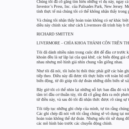
Chúng tôi đã cố gắng tìm hiểu những ví dụ này, ngay c
Investor’s Press, Inc. của Palisades Park, New Jersey. M
tính thực tế mà chúng tôi có thể không nhận thấy tron
Và chúng tôi nhận thấy hoàn toàn không có sự khác biệt
diều này chính xác như cách Livermore đã trình bày b th
RICHARD SMITTEN
LIVERMORE - CHÌA KHOA THÀNH CÔN TRÊN T
Tôi đã dành nhiều năm trong cuộc đời để đầu cơ trước kh
khoán đều là sự lặp lại của quá khứ, các biến động giá ch
nhau nhưng mô hình giá nhìn chung vẫn giống nhau.
Như tôi đã nói, tôi luôn bị thôi thúc phải giữ các bản g
tiếp theo. Điều này đã được tôi thực hiện với toàn bộ ni
biến động, từ đó giúp tôi dự đoán những diễn biến sẽ x
Bây giờ tôi có thể nhìn lại những nỗ lực ban đầu đó và h
tâm trí đầu cơ thuần túy, tôi đã cố gắng đưa ra một phươ
từ điều này, và sau đó tôi đã nhận thức được rõ ràng sự t
Tôi tiếp tục những ghi chép của mình, tự tin rằng chúng 
Các ghi chép đã nói với tôi rằng chúng sẽ vô dụng tại m
hoàn toàn không thể dự đoán. Nhưng nếu tôi sử dụng đôi 
các mô hình báo trước các chuyển động chính.