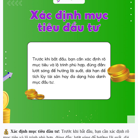
Xác định mục tiêu đầu tư:
Trước khi bắt đầu, bạn cần xác định rõ
mục tiêu và lộ trình phù hợp, đúng đắn: lướt sóng để hưởng lãi suất, dài