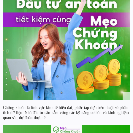
Chứng khoán là lĩnh vực kinh tế hiện đại, phức tạp dựa trên thuật số phân
tích dữ liệu. Nhà đầu tư cần nắm vững các kỹ năng cơ bản và kinh nghiệm
quan sát, dự đoán thực tế: