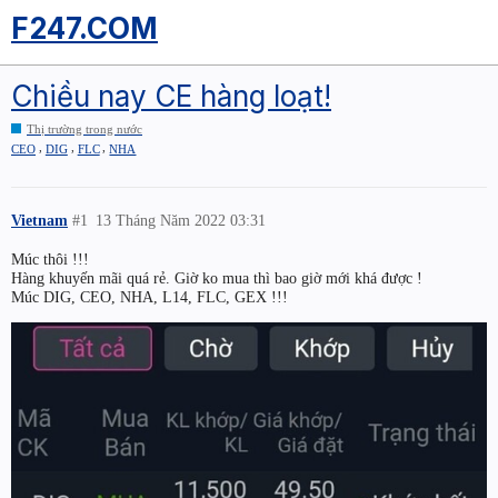
F247.COM
Chiều nay CE hàng loạt!
Thị trường trong nước
,
,
,
CEO
DIG
FLC
NHA
Vietnam
#1
13 Tháng Năm 2022 03:31
Múc thôi !!!
Hàng khuyến mãi quá rẻ. Giờ ko mua thì bao giờ mới khá được !
Múc DIG, CEO, NHA, L14, FLC, GEX !!!