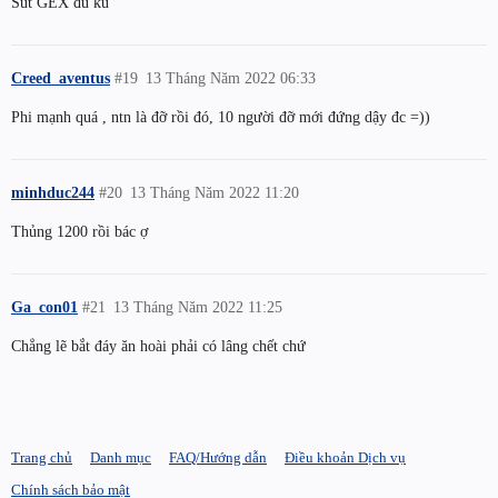
Sút GEX đu ku
Creed_aventus
#19
13 Tháng Năm 2022 06:33
Phi mạnh quá , ntn là đỡ rồi đó, 10 người đỡ mới đứng dậy đc =))
minhduc244
#20
13 Tháng Năm 2022 11:20
Thủng 1200 rồi bác ợ
Ga_con01
#21
13 Tháng Năm 2022 11:25
Chẳng lẽ bắt đáy ăn hoài phải có lâng chết chứ
Trang chủ
Danh mục
FAQ/Hướng dẫn
Điều khoản Dịch vụ
Chính sách bảo mật