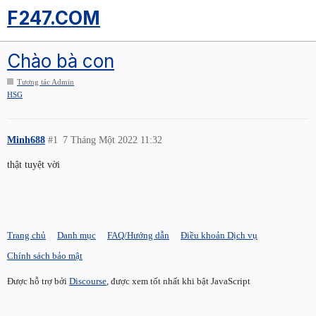
F247.COM
Chào bà con
Tương tác Admin
HSG
Minh688
#1
7 Tháng Một 2022 11:32
thật tuyệt vời
Trang chủ
Danh mục
FAQ/Hướng dẫn
Điều khoản Dịch vụ
Chính sách bảo mật
Được hỗ trợ bởi
Discourse
, được xem tốt nhất khi bật JavaScript