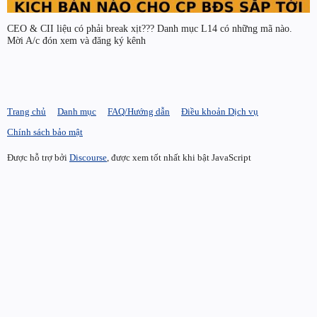
CEO & CII liệu có phải break xịt??? Danh mục L14 có những mã nào.
Mời A/c đón xem và đăng ký kênh
Trang chủ
Danh mục
FAQ/Hướng dẫn
Điều khoản Dịch vụ
Chính sách bảo mật
Được hỗ trợ bởi
Discourse
, được xem tốt nhất khi bật JavaScript