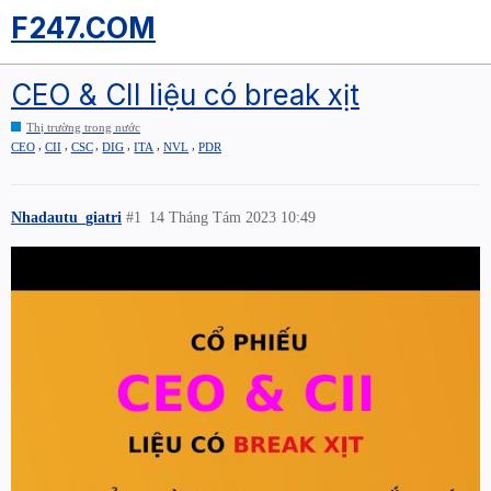
F247.COM
CEO & CII liệu có break xịt
Thị trường trong nước
,
,
,
,
,
,
CEO
CII
CSC
DIG
ITA
NVL
PDR
Nhadautu_giatri
#1
14 Tháng Tám 2023 10:49