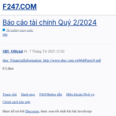
F247.COM
Báo cáo tài chính Quý 2/2024
Thị trường trong nước
SBS
SBS_Official
#1
7 Tháng Tư 2025 15:02
sbsc_FinancialInformation_http://www.sbsc.com.vnWebParts/#.pdf
6 Likes
Trang chủ
Danh mục
FAQ/Hướng dẫn
Điều khoản Dịch vụ
Chính sách bảo mật
Được hỗ trợ bởi
Discourse
, được xem tốt nhất khi bật JavaScript