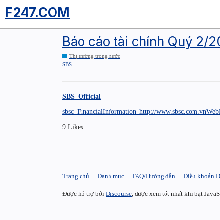
F247.COM
Báo cáo tài chính Quý 2/
Thị trường trong nước
SBS
SBS_Official
sbsc_FinancialInformation_http://www.sbsc.com.vnWebP
9 Likes
Trang chủ
Danh mục
FAQ/Hướng dẫn
Điều khoản D
Được hỗ trợ bởi
Discourse
, được xem tốt nhất khi bật JavaS